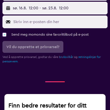
sø. 16.8.
12:00
-
sø. 23.8.
12:00
Send meg momondo sine favorittilbud på e-post
Vil du opprette et prisvarsel?
Ved å opprette prisvarsel, godtar du våre
bruksvilkår
og
retningslinjer for
personvern.
Finn bedre resultater for ditt