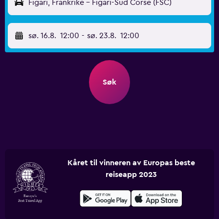
Figari, Frankrike - Figari-Sud Corse (FSC)
sø. 16.8.
12:00
-
sø. 23.8.
12:00
Søk
Kåret til vinneren av Europas beste
reiseapp 2023