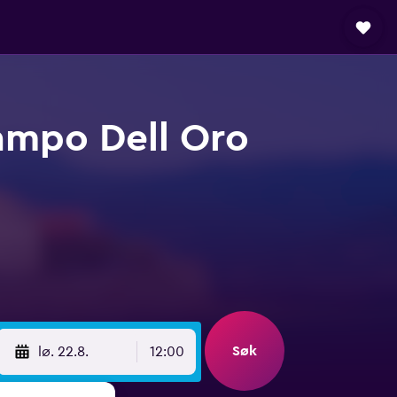
Campo Dell Oro
Søk
lø. 22.8.
12:00