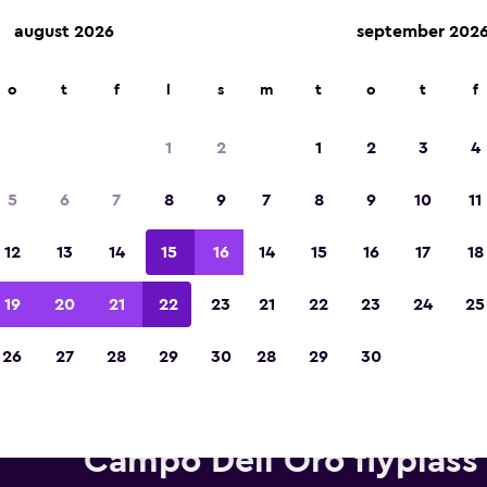
august 2026
september 202
o
t
f
l
s
m
t
o
t
f
Kåret til vinneren av Europas beste reiseap
2023
1
2
1
2
3
4
5
6
7
8
9
7
8
9
10
11
12
13
14
15
16
14
15
16
17
18
19
20
21
22
23
21
22
23
24
25
26
27
28
29
30
28
29
30
ebiler fra Budget i nærheten a
Campo Dell Oro flyplass