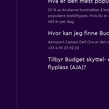
Hva er den mest popul
35 % av brukerne foretrekker å le
populære leiebiltypen. Hvis du er 
483 kr per dag.
Hvor kan jeg finne Bud
Aeroport Campo Dell Oro er det næ
+33 4 95 23 92 22
Tilbyr Budget skyttel-
flyplass (AJA)?