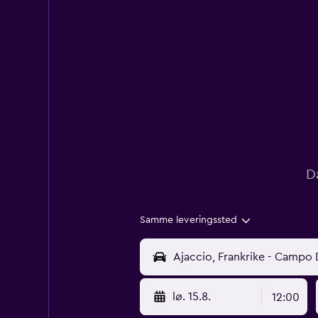
D
Samme leveringssted
lø. 15.8.
12:00