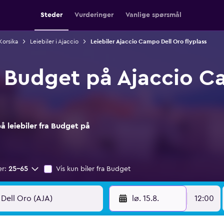
Steder
Vurderinger
Vanlige spørsmål
 Korsika
Leiebiler i Ajaccio
Leiebiler Ajaccio Campo Dell Oro flyplass
ra Budget på Ajaccio 
 leiebiler fra Budget på
er:
25–65
Vis kun biler fra Budget
lø. 15.8.
12:00