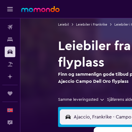
Leiebil
Leiebiler i Frankrike
Leiebiler i
Fly
Overnattinger
Leiebiler f
Bil
flyplass
Pakkereiser
Finn og sammenlign gode tilbud på
Planlegg med AI
Ajaccio Campo Dell Oro flyplass
Reiser
Samme leveringssted
Sjåførens ald
Norsk
Tilbakemelding