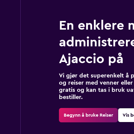
En enklere 
administrere
Ajaccio på
Vi gjør det superenkelt å 
og reiser med venner eller 
gratis og kan tas i bruk u
bestiller.
Begynn å bruke Reiser
Vis b