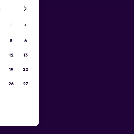
6
l
s
p
5
6
12
13
19
20
26
27
v Ajaccio