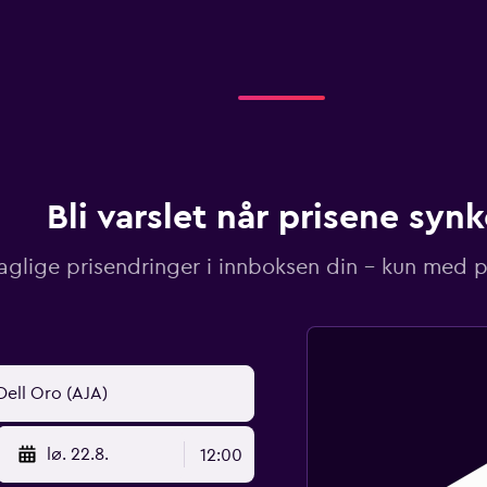
Bli varslet når prisene synk
aglige prisendringer i innboksen din – kun med pr
lø. 22.8.
12:00