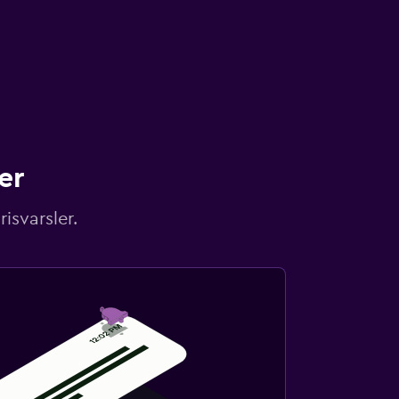
er
isvarsler.