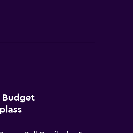
a Budget
plass