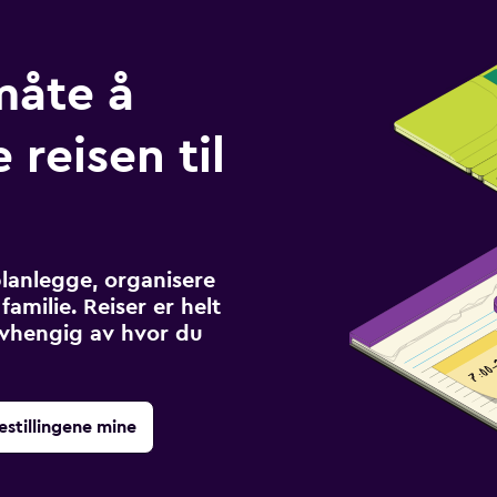
måte å
 reisen til
planlegge, organisere
familie. Reiser er helt
avhengig av hvor du
estillingene mine