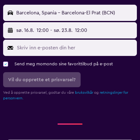
Barcelona, Spania - Barcelona-El Prat (BCN)
sø. 16.8.
12:00
-
sø. 23.8.
12:00
Send meg momondo sine favorittilbud på e-post
Vil du opprette et prisvarsel?
Ved å opprette prisvarsel, godtar du våre
bruksvilkår
og
retningslinjer for
personvern.