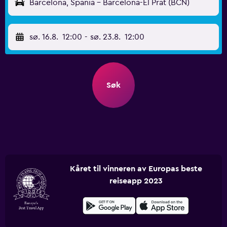
Barcelona, Spania - Barcelona-El Prat (BCN)
sø. 16.8.
12:00
-
sø. 23.8.
12:00
Søk
Kåret til vinneren av Europas beste
reiseapp 2023