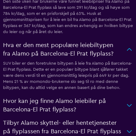
Den siste uken har brukerne våre funnet leiebilpriser fra Alamo på
Barcelona-El Prat flyplass så lave som 291 kr/dag og så høye som
784 kr/dag, som er en prisforskjell på 63%. Husk at
gjennomsnittsprisen for å leie en bil fra Alamo på Barcelona-El Prat
flyplass er 367 kr/dag, som kan endres avhengig av hvilken biltype
du leier og når på året du leier.
Hva er den mest populære leiebiltypen
fra Alamo på Barcelona-El Prat flyplass?
SUV biler er den foretrukne biltypen å leie fra Alamo på Barcelona-
El Prat flyplass. Dette er en populær biltype blant sjåfører takket
være dens verdi til en gjennomsnittlig leiepris på 649 kr per dag.
Mens 21 % av momondo-brukerne slo seg til ro med denne
biltypen, kan du alltid velge en annen basert på dine behov.
Hvor kan jeg finne Alamo leiebiler på
Barcelona-El Prat flyplass?
Tilbyr Alamo skyttel- eller hentetjenester
på flyplassen fra Barcelona-El Prat flyplass