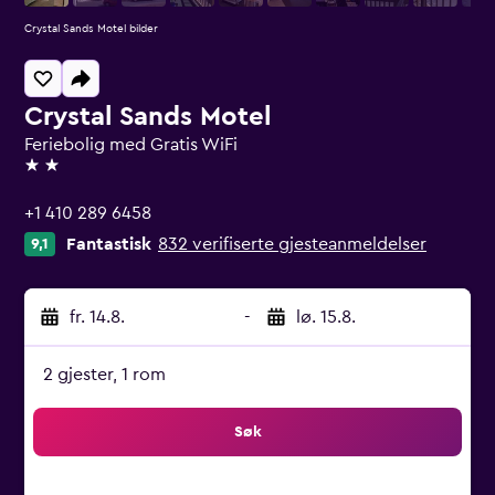
Crystal Sands Motel bilder
Crystal Sands Motel
Feriebolig med Gratis WiFi
2 stjerner
+1 410 289 6458
Fantastisk
832 verifiserte gjesteanmeldelser
9,1
fr. 14.8.
-
lø. 15.8.
2 gjester, 1 rom
Søk