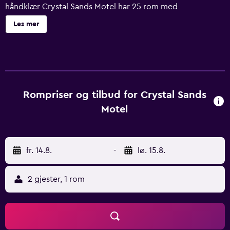
håndklær Crystal Sands Motel har 25 rom med
airconditioning, hårføner og toalettartikler (inkludert).
Les mer
Flatskjerm-TV inkluderer kabel-TV. Badene har kombinert
dusj/badekar med regndusjhode. Dette motellet i Ocean
City tilbyr kablet internett inkludert i prisen. Rengjøring
tilbys daglig, og det er mulig å be om utskifting av
håndklær.
Rompriser og tilbud for Crystal Sands
Motel
fr. 14.8.
-
lø. 15.8.
2 gjester, 1 rom