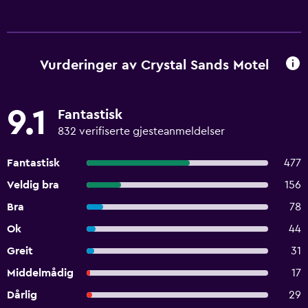
Vurderinger av Crystal Sands Motel
9.1
Fantastisk
832 verifiserte gjesteanmeldelser
Fantastisk
477
Veldig bra
156
Bra
78
Ok
44
Greit
31
Middelmådig
17
Dårlig
29