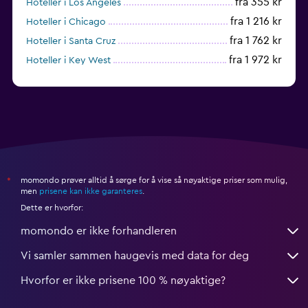
fra 355 kr
Hoteller i Los Angeles
fra 1 216 kr
Hoteller i Chicago
fra 1 762 kr
Hoteller i Santa Cruz
fra 1 972 kr
Hoteller i Key West
fra 301 kr
Hoteller i San Francisco
momondo prøver alltid å sørge for å vise så nøyaktige priser som mulig,
*
men
prisene kan ikke garanteres
.
Dette er hvorfor:
momondo er ikke forhandleren
Vi samler sammen haugevis med data for deg
Hvorfor er ikke prisene 100 % nøyaktige?