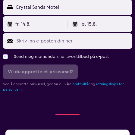
Crystal Sands Motel
fr. 14.8.
lø. 15.8.
Send meg momondo sine favorittilbud på e-post
Vil du opprette et prisvarsel?
Ved å opprette prisvarsel, godtar du våre
bruksvilkår
og
retningslinjer for
personvern.