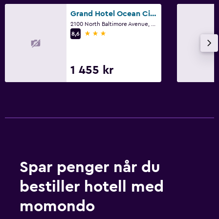
Grand Hotel Ocean City Oceanfront
2100 North Baltimore Avenue, Ocean City, MD
3 stjerner
8,6
1 455 kr
Spar penger når du
bestiller hotell med
momondo