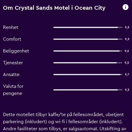
Om Crystal Sands Motel i Ocean City
Renhet
9,3
Comfort
9,3
Beliggenhet
9,6
Tjenester
9,2
Ansatte
9,7
Valuta for
9,3
pengene
Dette motellet tilbyr kaffe/te på fellesområdet, ubetjent
parkering (inkludert) og wi-fi i fellesområder (inkludert).
Andre fasiliteter som tilbys, er salgsautomat. Utskifting av