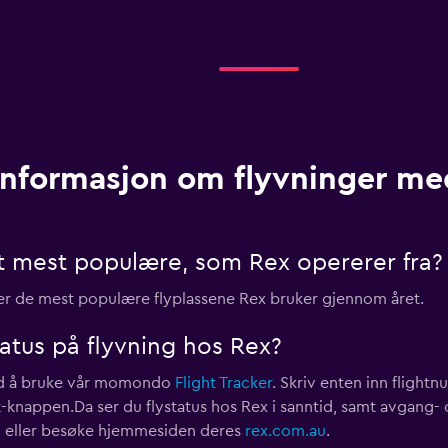
Informasjon om flyvninger me
et mest populære, som Rex opererer fra?
er de mest populære flyplassene Rex bruker gjennom året.
atus på flyvning hos Rex?
ved å bruke vår momondo
Flight Tracker
. Skriv enten inn flight
ght-knappen.Da ser du flystatus hos Rex i sanntid, samt avgan
0
eller besøke hjemmesiden deres
rex.com.au
.