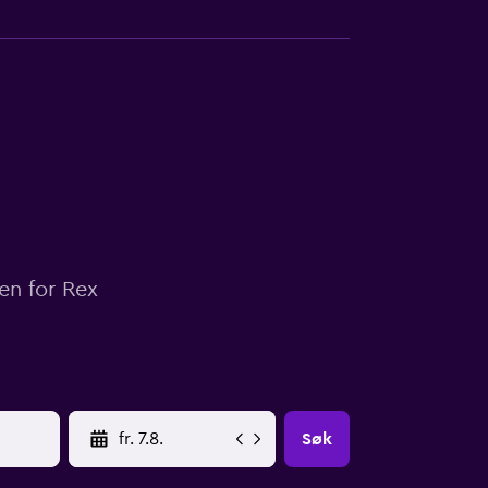
sen for Rex
YYYY-MM-DD
Søk