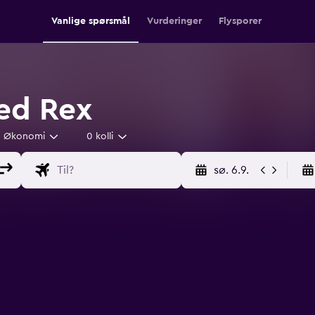
Vanlige spørsmål
Vurderinger
Flysporer
med Rex
Økonomi
0 kolli
sø. 6.9.