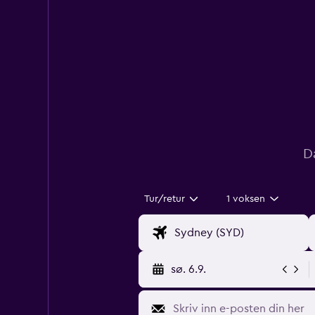
D
Tur/retur
1 voksen
sø. 6.9.