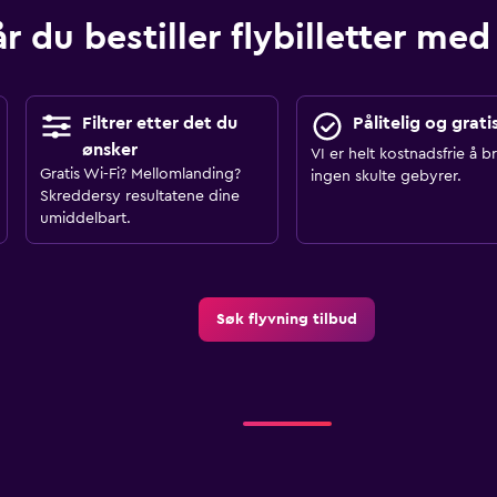
r du bestiller flybilletter 
Filtrer etter det du
Pålitelig og grati
ønsker
VI er helt kostnadsfrie å b
Gratis Wi-Fi? Mellomlanding?
ingen skulte gebyrer.
Skreddersy resultatene dine
umiddelbart.
Søk flyvning tilbud