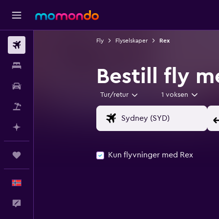
Fly
Flyselskaper
Rex
Fly
Overnattinger
Bestill fly 
Bil
Tur/retur
1 voksen
Pakkereiser
Planlegg med AI
Kun flyvninger med Rex
Reiser
Norsk
Tilbakemelding