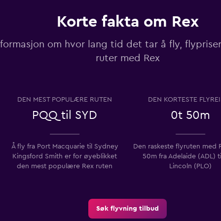
Korte fakta om Rex
nformasjon om hvor lang tid det tar å fly, flypri
ruter med Rex
DEN MEST POPULÆRE RUTEN
DEN KORTESTE FLYRE
PQQ til SYD
0t 50m
Å fly fra Port Macquarie til Sydney
Den raskeste flyruten med 
Kingsford Smith er for øyeblikket
50m fra Adelaide (ADL) ti
den mest populære Rex ruten
Lincoln (PLO)
Søk flyvning tilbud