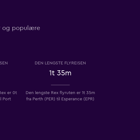
ser og populære
ISEN
DEN LENGSTE FLYREISEN
1t 35m
Rex er 0t
Den lengste Rex flyruten er 1t 35m
l Port
fra Perth (PER) til Esperance (EPR)