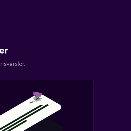
er
isvarsler.