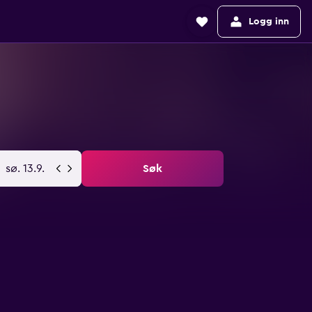
Logg inn
sø. 13.9.
Søk