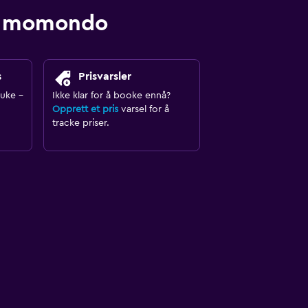
med momondo
s
Prisvarsler
ruke -
Ikke klar for å booke ennå?
Opprett et pris
varsel for å
tracke priser.