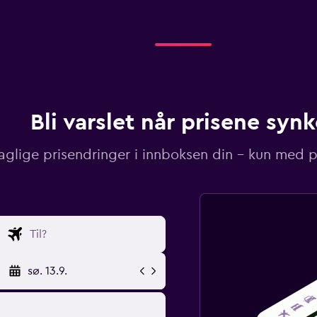
Bli varslet når prisene synk
aglige prisendringer i innboksen din – kun med pr
sø. 13.9.