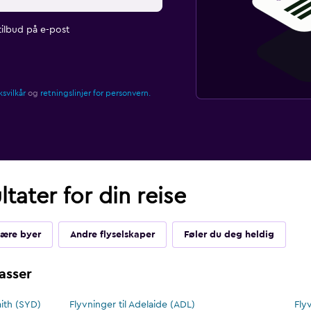
ilbud på e-post
svilkår
og
retningslinjer for personvern.
tater for din reise
ære byer
Andre flyselskaper
Føler du deg heldig
asser
ith (SYD)
Flyvninger til Adelaide (ADL)
Fly