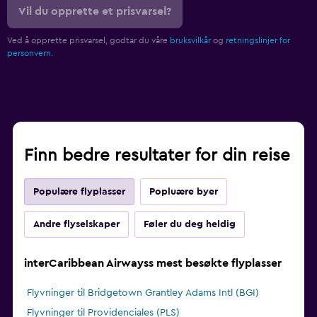
Vil du opprette et prisvarsel?
Ved å opprette prisvarsel, godtar du våre
bruksvilkår
og
retningslinjer for
personvern.
Finn bedre resultater for din reise
Populære flyplasser
Popluære byer
Andre flyselskaper
Føler du deg heldig
interCaribbean Airwayss mest besøkte flyplasser
Flyvninger til Bridgetown Grantley Adams Intl (BGI)
Flyvninger til Providenciales (PLS)