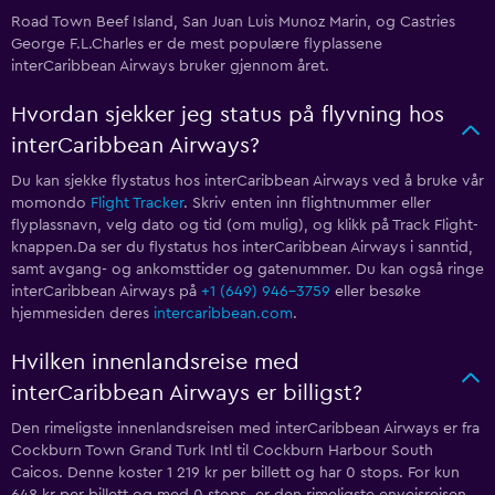
Road Town Beef Island, San Juan Luis Munoz Marin, og Castries
George F.L.Charles er de mest populære flyplassene
interCaribbean Airways bruker gjennom året.
Hvordan sjekker jeg status på flyvning hos
interCaribbean Airways?
Du kan sjekke flystatus hos interCaribbean Airways ved å bruke vår
momondo
Flight Tracker
. Skriv enten inn flightnummer eller
flyplassnavn, velg dato og tid (om mulig), og klikk på Track Flight-
knappen.Da ser du flystatus hos interCaribbean Airways i sanntid,
samt avgang- og ankomsttider og gatenummer. Du kan også ringe
interCaribbean Airways på
+1 (649) 946-3759
eller besøke
hjemmesiden deres
intercaribbean.com
.
Hvilken innenlandsreise med
interCaribbean Airways er billigst?
Den rimeligste innenlandsreisen med interCaribbean Airways er fra
Cockburn Town Grand Turk Intl til Cockburn Harbour South
Caicos. Denne koster 1 219 kr per billett og har 0 stops. For kun