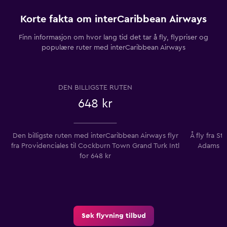
Korte fakta om interCaribbean Airways
Finn informasjon om hvor lang tid det tar å fly, flypriser og
populære ruter med interCaribbean Airways
DEN BILLIGSTE RUTEN
648 kr
Den billigste ruten med interCaribbean Airways flyr
Å fly fra St
fra Providenciales til Cockburn Town Grand Turk Intl
Adams In
for 648 kr
Søk flyvning tilbud