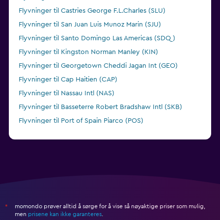
Flyvninger til Castries George F.L.Charles (SLU)
Flyvninger til San Juan Luis Munoz Marin (SJU)
Flyvninger til Santo Domingo Las Americas (SDQ)
Flyvninger til Kingston Norman Manley (KIN)
Flyvninger til Georgetown Cheddi Jagan Int (GEO)
Flyvninger til Cap Haitien (CAP)
Flyvninger til Nassau Intl (NAS)
Flyvninger til Basseterre Robert Bradshaw Intl (SKB)
Flyvninger til Port of Spain Piarco (POS)
Flyvninger til Santiago Mnpl (STI)
momondo prøver alltid å sørge for å vise så nøyaktige priser som mulig,
*
men
prisene kan ikke garanteres
.