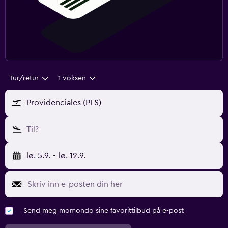
Tur/retur
1 voksen
Providenciales (PLS)
Til?
lø. 5.9.
-
lø. 12.9.
Send meg momondo sine favorittilbud på e-post