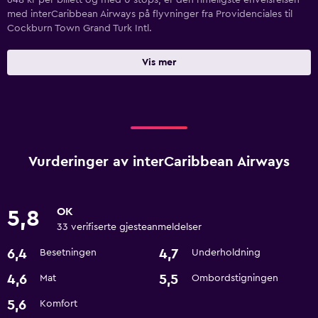
648 kr per billett og med 0 stops, er den rimeligste enveisreisen
med interCaribbean Airways på flyvninger fra Providenciales til
Cockburn Town Grand Turk Intl.
Vis mer
Vurderinger av interCaribbean Airways
OK
5,8
33 verifiserte gjesteanmeldelser
6,4
4,7
Besetningen
Underholdning
4,6
5,5
Mat
Ombordstigningen
5,6
Komfort