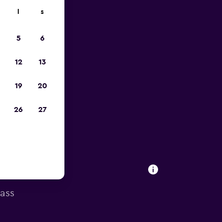
l
s
p
5
6
12
13
19
20
26
27
ass
lass