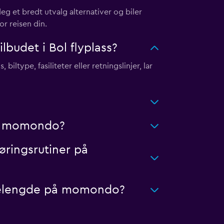
g et bredt utvalg alternativer og biler
or reisen din.
budet i Bol flyplass?
biltype, fasiliteter eller retningslinjer, lar
 på momondo?
jøringsrutiner på
jørelengde på momondo?