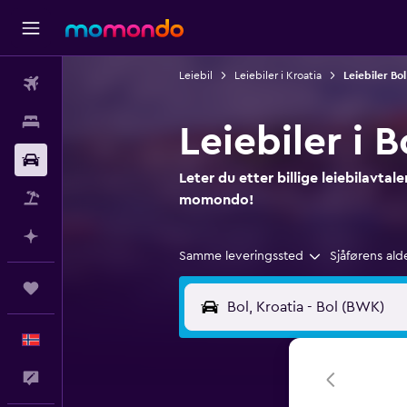
Leiebil
Leiebiler i Kroatia
Leiebiler Bol
Fly
Overnattinger
Leiebiler i B
Bil
Leter du etter billige leiebilavtal
Pakkereiser
momondo!
Planlegg med AI
Samme leveringssted
Sjåførens ald
Reiser
Norsk
Tilbakemelding