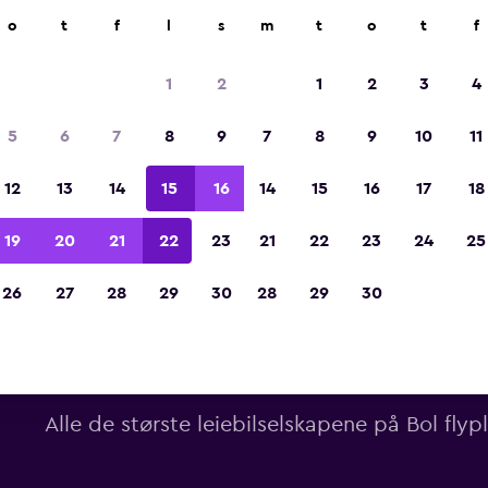
o
t
f
l
s
m
t
o
t
f
Kåret til vinneren av Europas beste reiseap
2023
1
2
1
2
3
4
5
6
7
8
9
7
8
9
10
11
12
13
14
15
16
14
15
16
17
18
19
20
21
22
23
21
22
23
24
25
26
27
28
29
30
28
29
30
Leiebilselskaper i Bol flypl
Alle de største leiebilselskapene på Bol flyp