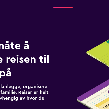
måte å
 reisen til
 på
planlegge, organisere
familie. Reiser er helt
avhengig av hvor du