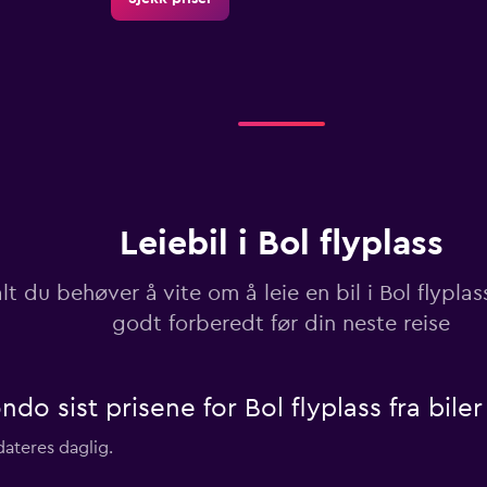
Sjekk priser
Leiebil i Bol flyplass
Sjekk priser
lt du behøver å vite om å leie en bil i Bol flyplass
godt forberedt før din neste reise
 sist prisene for Bol flyplass fra biler 
pdateres daglig.