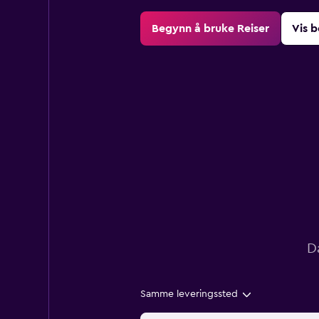
Begynn å bruke Reiser
Vis b
D
Samme leveringssted