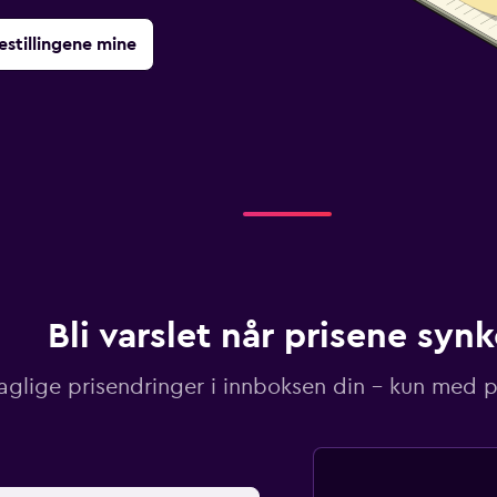
estillingene mine
Bli varslet når prisene synk
aglige prisendringer i innboksen din – kun med pr