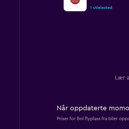
1 utleiested
Last Minute
1 utleiested
Nova Rent
Lær a
1 utleiested
Når oppdaterte momondo
Priser for Bol flyplass fra biler op