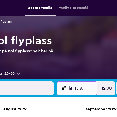
Agentoversikt
Vanlige spørsmål
 flyplass
ol flyplass
er på Bol flyplass? Søk her på
er:
25–65
lø. 15.8.
12:00
august 2026
september 202