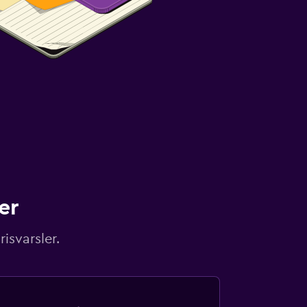
er
isvarsler.