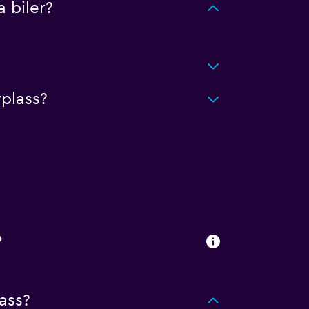
 biler?
yplass?
?
ass?