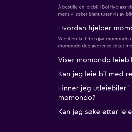
Å bestille en leiebil i Bol flypla
mens vi søker blant tusenvis av bilu
Hvordan hjelper momon
Ved å bruke filtre gjør momondo det e
momondo deg avgrense søket med dis
Viser momondo leiebile
Kan jeg leie bil med r
Finner jeg utleiebiler 
momondo?
Kan jeg søke etter le