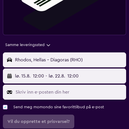
Samme leveringssted
Rhodos, Hellas - Diagoras (RHO)
lø. 15.8.
12:00
-
lø. 22.8.
12:00
Send meg momondo sine favorittilbud på e-post
Vil du opprette et prisvarsel?