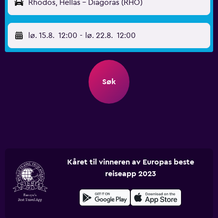
Rhodos, Hellas - Diagoras (RHO)
lø. 15.8.
12:00
-
lø. 22.8.
12:00
Søk
Kåret til vinneren av Europas beste
reiseapp 2023