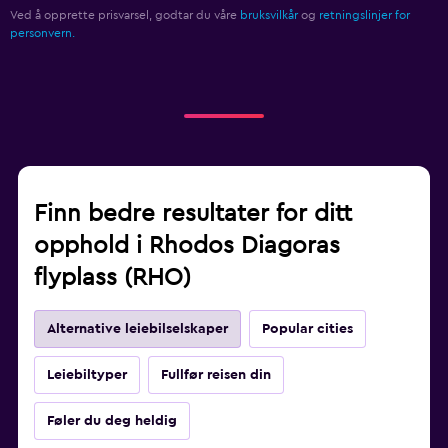
Ved å opprette prisvarsel, godtar du våre
bruksvilkår
og
retningslinjer for
personvern.
Finn bedre resultater for ditt
opphold i Rhodos Diagoras
flyplass (RHO)
Alternative leiebilselskaper
Popular cities
Leiebiltyper
Fullfør reisen din
Føler du deg heldig