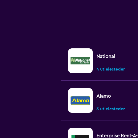
to
900.
National
4 utleiesteder
Alamo
3 utleiesteder
Enterprise Rent-A