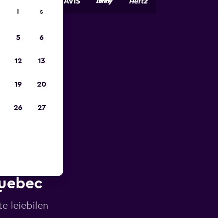
l
s
5
6
p
12
13
19
20
26
27
Quebec
e leiebilen