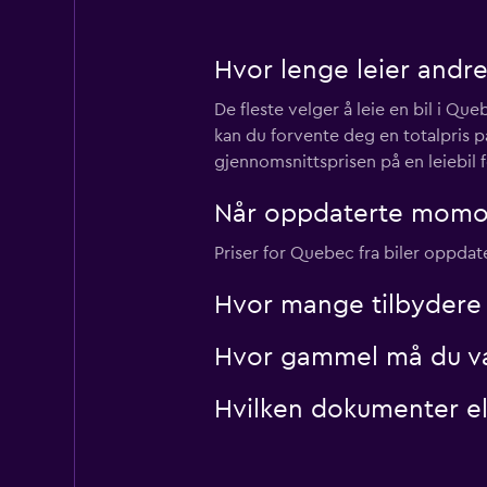
Hvor lenge leier andr
Hertz
De fleste velger å leie en bil i Qu
10 utleiesteder
kan du forvente deg en totalpris på
gjennomsnittsprisen på en leiebil
Globe
Når oppdaterte momond
Priser for Quebec fra biler oppdat
3 utleiesteder
Hvor mange tilbydere 
Hvor gammel må du vær
Hvilken dokumenter ell