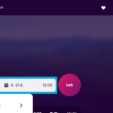
ål
Søk
fr. 21.8.
12:00
6