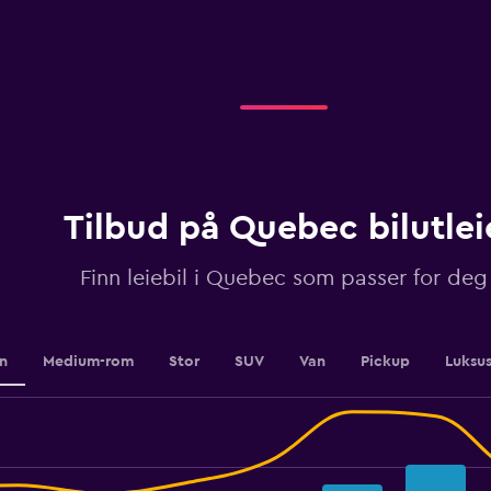
axis
displaying
categories.
Range:
5
categories.
The
chart
has
1
Tilbud på Quebec bilutlei
Y
axis
displaying
Finn leiebil i Quebec som passer for deg
values.
Range:
0
to
en
Medium-rom
Stor
SUV
Van
Pickup
Luksu
100.