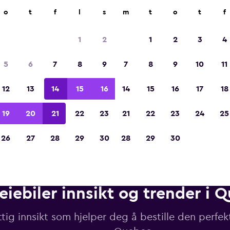
r på mer enn 70 000 steder med momondo.
o
t
f
l
s
m
t
o
t
f
1
2
1
2
3
4
Kåret til vinneren av Europas beste reiseap
5
6
7
8
9
7
8
9
10
11
2023
12
13
14
15
16
14
15
16
17
18
19
20
21
22
23
21
22
23
24
25
26
27
28
29
30
28
29
30
eiebiler innsikt og trender i 
tig innsikt som hjelper deg å bestille den perfekt