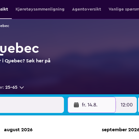
nsikt
Kjøretøysammenligning
Agentoversikt
Vanlige spørsm
uebec
Quebec
er i Quebec? Søk her på
er:
25–65
fr. 14.8.
12:00
august 2026
september 202