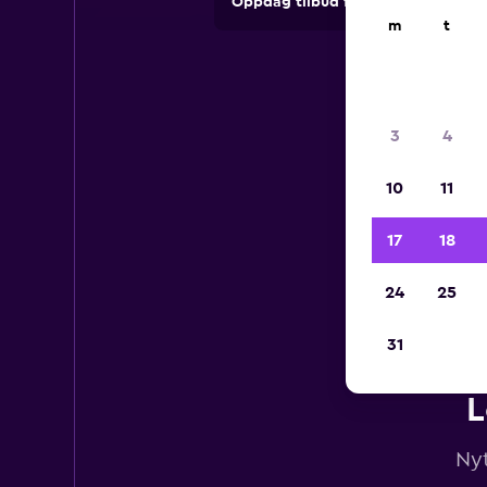
Oppdag tilbud fra utleieselskape
m
t
3
4
10
11
17
18
24
25
31
L
Nyt