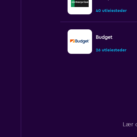
40 utleiesteder
Budget
26 utleiesteder
Avis
24 utleiesteder
Thrifty
Lær d
7 utleiesteder