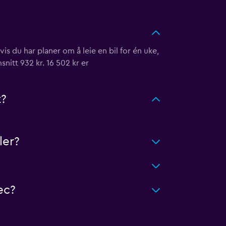
is du har planer om å leie en bil for én uke,
snitt 932 kr. 16 502 kr er
t?
ler?
ec?