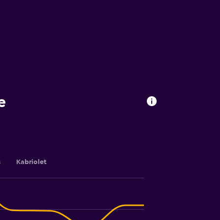
e
s
Kabriolet