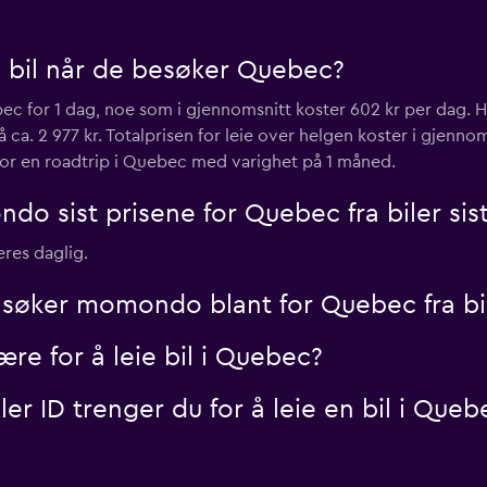
e bil når de besøker Quebec?
Sjekk priser
ebec for 1 dag, noe som i gjennomsnitt koster 602 kr per dag. Hv
 ca. 2 977 kr. Totalprisen for leie over helgen koster i gjennom
 for en roadtrip i Quebec med varighet på 1 måned.
o sist prisene for Quebec fra biler sis
Sjekk priser
eres daglig.
søker momondo blant for Quebec fra bi
e for å leie bil i Quebec?
er ID trenger du for å leie en bil i Queb