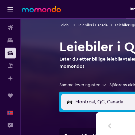
In
Leiebil
Leiebiler i Canada
Leiebiler Q
Fly
Overnattinger
Leiebiler i 
Bil
Leter du etter billige leiebilavtal
Pakkereiser
momondo!
Planlegg med AI
Samme leveringssted
Sjåførens ald
Reiser
Norsk
Tilbakemelding