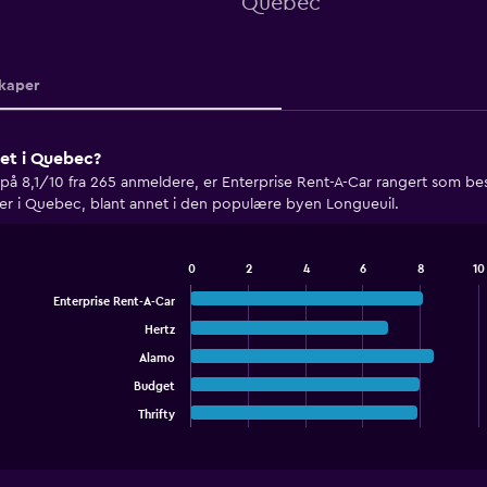
Quebec
kaper
pet i Quebec?
 8,1/10 fra 265 anmeldere, er Enterprise Rent-A-Car rangert som best
der i Quebec, blant annet i den populære byen Longueuil.
0
2
4
6
8
10
Bar
Chart
graphic.
chart
Enterprise Rent-A-Car
with
Hertz
5
bars.
Alamo
Budget
The
chart
Thrifty
End
of
has
interactive
1
chart
X