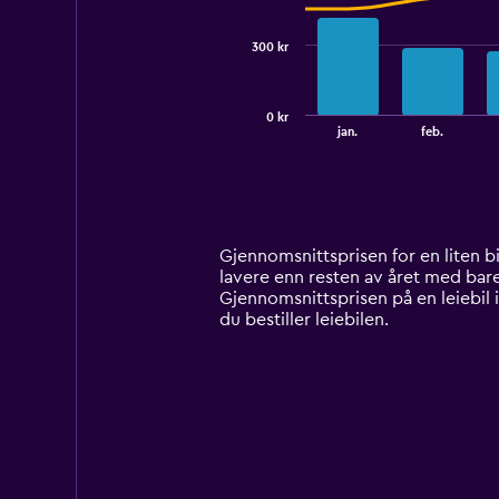
series.
300 kr
The
chart
has
0 kr
1
End
jan.
feb.
of
X
interactive
axis
chart
displaying
categories.
Range:
14
Gjennomsnittsprisen for en liten bil
categories.
lavere enn resten av året med bare 
The
Gjennomsnittsprisen på en leiebil 
chart
du bestiller leiebilen.
has
1
Y
axis
displaying
values.
Range:
0