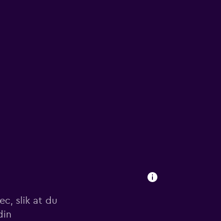
c, slik at du
din