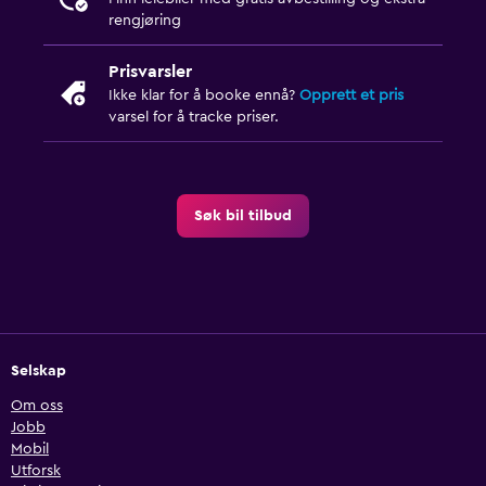
rengjøring
Prisvarsler
Ikke klar for å booke ennå?
Opprett et pris
varsel for å tracke priser.
Søk bil tilbud
Selskap
Om oss
Jobb
Mobil
Utforsk