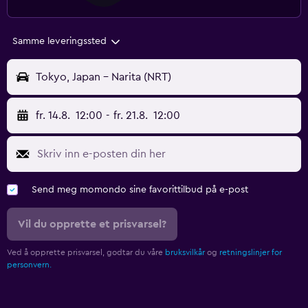
Samme leveringssted
Tokyo, Japan - Narita (NRT)
fr. 14.8.
12:00
-
fr. 21.8.
12:00
Send meg momondo sine favorittilbud på e-post
Vil du opprette et prisvarsel?
Ved å opprette prisvarsel, godtar du våre
bruksvilkår
og
retningslinjer for
personvern.