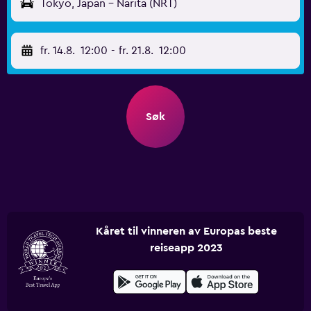
Tokyo, Japan - Narita (NRT)
fr. 14.8.
12:00
-
fr. 21.8.
12:00
Søk
Kåret til vinneren av Europas beste
reiseapp 2023