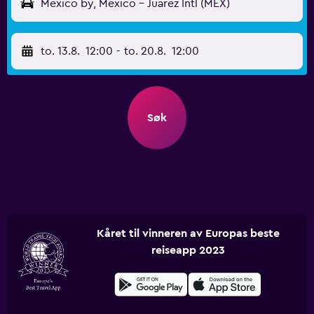
Mexico by, Mexico - Juarez Intl (MEX)
to. 13.8.
12:00
-
to. 20.8.
12:00
Søk
Kåret til vinneren av Europas beste
reiseapp 2023