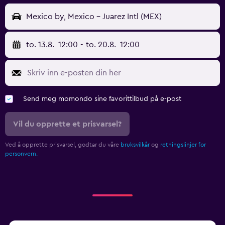
Mexico by, Mexico - Juarez Intl (MEX)
to. 13.8.
12:00
-
to. 20.8.
12:00
Send meg momondo sine favorittilbud på e-post
Vil du opprette et prisvarsel?
Ved å opprette prisvarsel, godtar du våre
bruksvilkår
og
retningslinjer for
personvern.