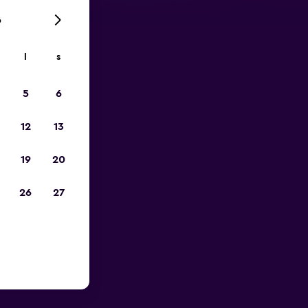
6
l
s
p
5
6
12
13
19
20
26
27
v Toronto