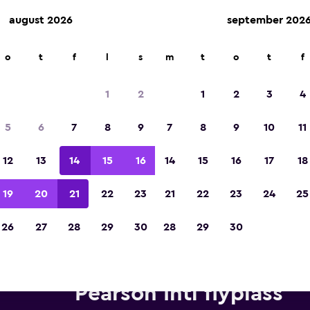
august 2026
september 202
o
t
f
l
s
m
t
o
t
f
Kåret til vinneren av Europas beste reiseap
2023
1
2
1
2
3
4
5
6
7
8
9
7
8
9
10
11
12
13
14
15
16
14
15
16
17
18
19
20
21
22
23
21
22
23
24
25
26
27
28
29
30
28
29
30
ebiler fra Dollar i nærheten a
Pearson Intl flyplass