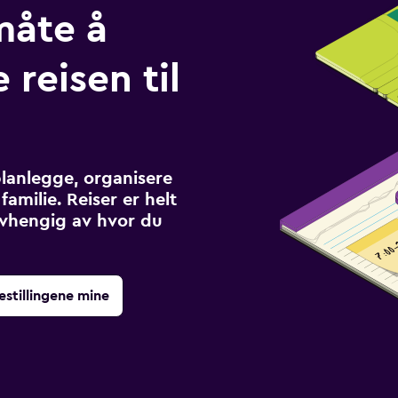
måte å
 reisen til
planlegge, organisere
familie. Reiser er helt
avhengig av hvor du
estillingene mine