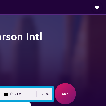
rson Intl
Søk
fr. 21.8.
12:00