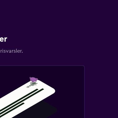
er
isvarsler.