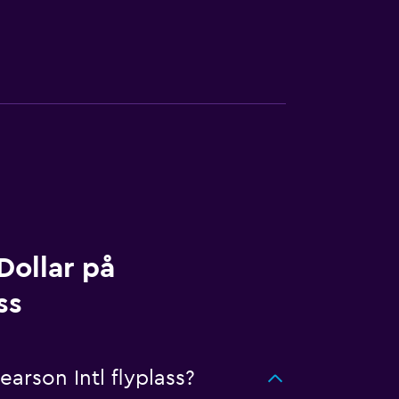
Dollar på
ss
arson Intl flyplass?