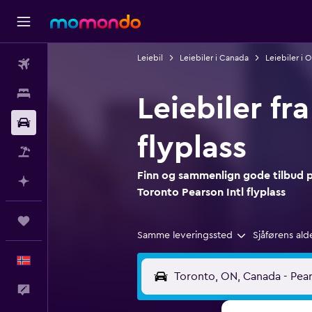
Leiebil
Leiebiler i Canada
Leiebiler i O
Fly
Overnattinger
Leiebiler fr
Bil
flyplass
Pakkereiser
Finn og sammenlign gode tilbud på 
Planlegg med AI
Toronto Pearson Intl flyplass
Reiser
Samme leveringssted
Sjåførens ald
Norsk
Tilbakemelding