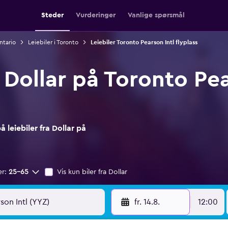
Steder
Vurderinger
Vanlige spørsmål
ntario
Leiebiler i Toronto
Leiebiler Toronto Pearson Intl flyplass
a Dollar på Toronto Pea
leiebiler fra Dollar på
er:
25–65
Vis kun biler fra Dollar
fr. 14.8.
12:00