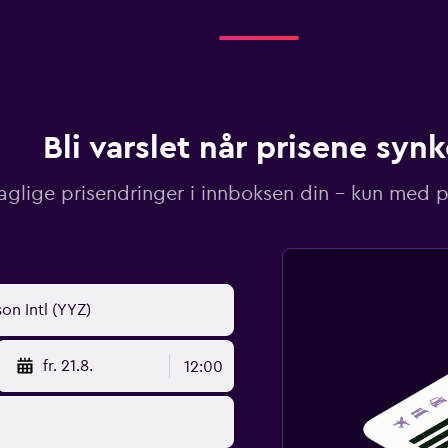
Bli varslet når prisene synk
aglige prisendringer i innboksen din – kun med pr
fr. 21.8.
12:00