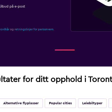
ilbud på e-post
svilkår
og
retningslinjer for personvern.
ltater for ditt opphold i Toron
Alternative flyplasser
Popular cities
Leiebiltyper