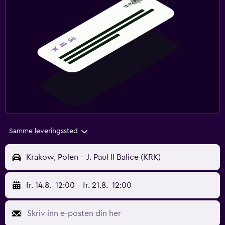
Samme leveringssted
Krakow, Polen - J. Paul II Balice (KRK)
fr. 14.8.
12:00
-
fr. 21.8.
12:00