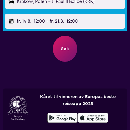
Krakow, Polen - J. Paul II Balice (KRK)
fr. 14.8.
12:00
-
fr. 21.8.
12:00
Søk
Kåret til vinneren av Europas beste
reiseapp 2023