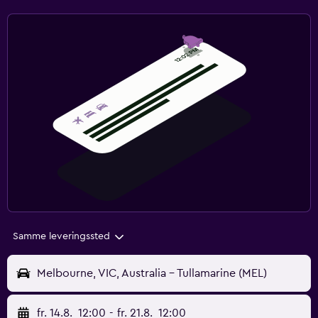
Samme leveringssted
Melbourne, VIC, Australia - Tullamarine (MEL)
fr. 14.8.
12:00
-
fr. 21.8.
12:00