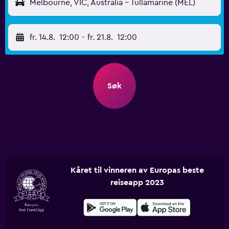
Melbourne, VIC, Australia - Tullamarine (MEL)
fr. 14.8.
12:00
-
fr. 21.8.
12:00
Søk
Kåret til vinneren av Europas beste
reiseapp 2023