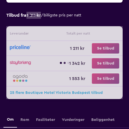
Tilbud fra
1 211 kr
/
Billigste pris per natt
Leverandør
Totalt per natt
1 211 kr
Se tilbud
1 342 kr
Se tilbud
1 553 kr
Se tilbud
25 flere Boutique Hotel Victoria Budapest tilbud
Om
Rom
Fasiliteter
Vurderinger
Beliggenhet