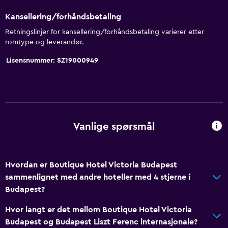
Møte- og selskapslokaler
Kansellering/forhåndsbetaling
Romservice
Retningslinjer for kansellering/forhåndsbetaling varierer etter
Tilgang med nøkkelkort
romtype og leverandør.
Ekspress utsjekking
Lisensnummer: SZ19000949
Døgnåpen resepsjon
Generelt
Vindu
Vanlige spørsmål
Utsikt mot elv
Oppholdsrom
Hvordan er Boutique Hotel Victoria Budapest
Slippers
sammenlignet med andre hoteller med 4 stjerne i
Lydisolerte rom
Budapest?
Lydisolering
Hvor langt er det mellom Boutique Hotel Victoria
Utsikt til landemerke
Budapest og Budapest Liszt Ferenc internasjonale?