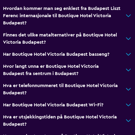
Telefon
Hvordan kommer man seg enklest fra Budapest Liszt
Teppegulv
Ferenc internasjonale til Boutique Hotel Victoria
Bagasjeoppbevaring
Budapest?
Finnes det ulike matalternativer på Boutique Hotel
Mat
Victoria Budapest?
Vannkoker
Har Boutique Hotel Victoria Budapest basseng?
Minibar
Hvor langt unna er Boutique Hotel Victoria
Diettspesifikke menyer (på forespørsel)
Budapest fra sentrum i Budapest?
Bar/Lounge
Hva er telefonnummeret til Boutique Hotel Victoria
Te-/kaffetrakter
Budapest?
Vannkjele
Har Boutique Hotel Victoria Budapest Wi–Fi?
Kjøleskap
Mat kan leveres på rommet
Hva er utsjekkingstiden på Boutique Hotel Victoria
Budapest?
Kaffemaskin