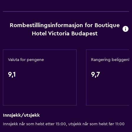
Røykvarslere
Oppvarming
Rombestillingsinformasjon for Boutique
Kroppssåpe
Hotel Victoria Budapest
Klimaanlegg
Søppeldunker
Balsam
Valuta for pengene
Rangering beliggenh
Tjenester og hjelpemidler
9,1
9,7
Forretningssenter
Bilutleie
Vekkeservice
Portvakttjeneste
Innsjekk/utsjekk
Bankboks
Innsjekk når som helst etter 15:00, utsjekk når som helst før 11:00
Valutaveksling