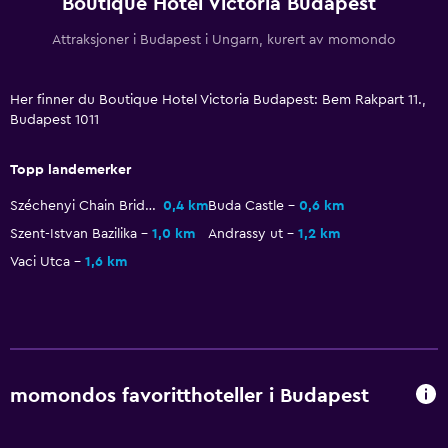
Boutique Hotel Victoria Budapest
Attraksjoner i Budapest i Ungarn, kurert av momondo
Parkering og transport
Parkering
Her finner du Boutique Hotel Victoria Budapest: Bem Rakpart 11.,
Flyplasstransport (tillegg)
Budapest 1011
Privat parkering
Topp landemerker
Transfertjeneste (mot ekstra avgift)
Széchenyi Chain Bridge
0,4 km
Buda Castle
0,6 km
Helse og sikkerhet
Szent-Istvan Bazilika
1,0 km
Andrassy ut
1,2 km
Daglig rengjøring
Vaci Utca
1,6 km
Førstehjelpsskrin
Overvåkningskameraer i fellesområder
Safe
momondos favoritthoteller i Budapest
Tilgjengelighet og egnethet
Heis