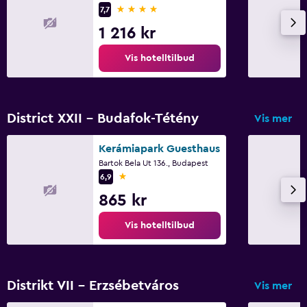
Faks/fotokopi
4 stjerner
7,7
Safe for bærbar datamaskin
1 216 kr
Skrivebord
Vis hotelltilbud
Spa
Massasje
District XXII - Budafok-Tétény
Vis mer
Spa
Kerámiapark Guesthaus
Sauna
Bartok Bela Ut 136., Budapest
1 stjerne
6,9
Familievennlig
865 kr
Barnevakt
Vis hotelltilbud
Babysenger tilgjengelig
Aktiviteter
Distrikt VII - Erzsébetváros
Vis mer
Sykkelutleie