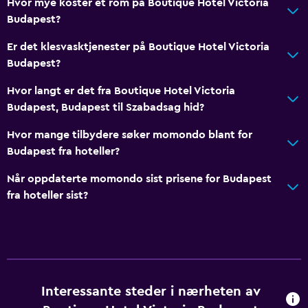
Hvor mye koster et rom på Boutique Hotel Victoria
Media og underholdning
Budapest?
Radio
Er det klesvasktjenester på Boutique Hotel Victoria
Flatskjerm-TV
Budapest?
Delt stue/TV-område
Hvor langt er det fra Boutique Hotel Victoria
Kabel- eller satellitt-TV
Budapest, Budapest til Szabadsag hid?
Strømmetjeneste
Hvor mange tilbydere søker momondo blant for
TV
Budapest fra hoteller?
Når oppdaterte momondo sist prisene for Budapest
Bad
fra hoteller sist?
Dusjhette
Hårføner
Toalett
Toalettpapir
Interessante steder i nærheten av
Privat bad