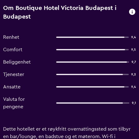
Om Boutique Hotel Victoria Budapest i
Budapest
Renhet
9,4
Comfort
9,5
Beliggenhet
9,7
Tjenester
9,2
Ansatte
9,4
Valuta for
9,1
pengene
Dette hotellet er et røykfritt overnattingssted som tilbyr
en bar/lounge, en badstue og et møterom. Wi-fi i