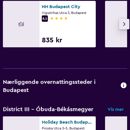
NH Budapest City
Røykfritt
Vigszinhaz Utca 3, Budapest
Røykeområde
4 stjerner
8,5
Vaskeri
835 kr
Vaskeri
Stryketjeneste
Vaskeritjeneste
Soverom
Nærliggende overnattingssteder i
Ekstra lange senger (> 2 meter)
Budapest
Stikkontakt nær sengen
Garderobe eller skap
District III - Óbuda-Békásmegyer
Vis mer
Arbeidsområde
Holiday Beach Budapest Hotel
Piroska Utca 3-5, Budapest