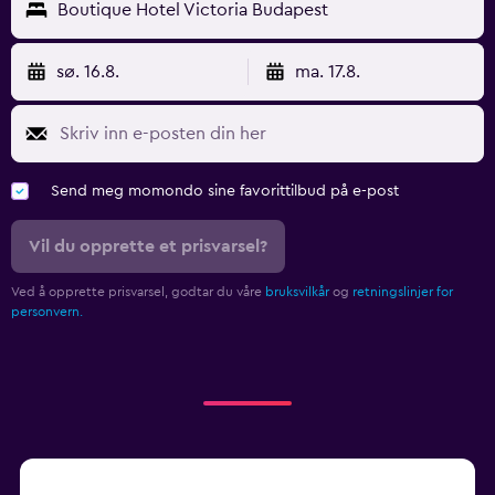
Boutique Hotel Victoria Budapest
sø. 16.8.
ma. 17.8.
Send meg momondo sine favorittilbud på e-post
Vil du opprette et prisvarsel?
Ved å opprette prisvarsel, godtar du våre
bruksvilkår
og
retningslinjer for
personvern.