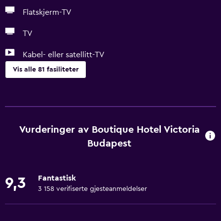
Flatskjerm-TV
TV
Kabel- eller satellitt-TV
Vis alle 81 fasiliteter
Det mest nødvendige
Gratis WiFi
Wi–Fi tilgjengelig i alle områdene
Vurderinger av Boutique Hotel Victoria
Internett
Budapest
Sengetøy
Håndklær
Fantastisk
9,3
Brannslukkingsapparat
3 158 verifiserte gjesteanmeldelser
Gratis toalettartikler
Sjampo