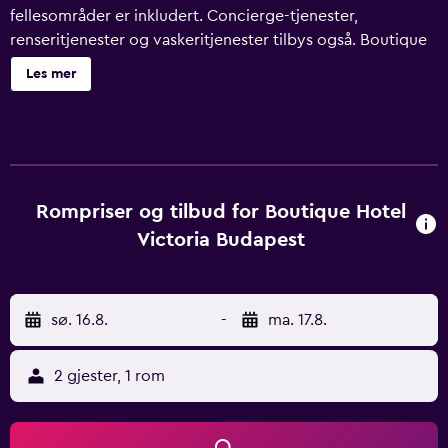
fellesområder er inkludert. Concierge-tjenester,
renseritjenester og vaskeritjenester tilbys også. Boutique
Hotel Victoria Budapest har 27 rom med safe med plass til
Les mer
bærbar PC og espressomaskiner. Sengene har sengetøy av
topp kvalitet. LCD-TV inkluderer digital-TV. Badene har
badekar eller dusj, tøfler, toalettartikler (inkludert) og
hårføner. Gjestene her får tilgang til wi-fi inkludert i prisen.
Skrivebord og telefon tilbys. Rengjøring tilbys daglig, og
det er mulig å be om massasje på rommet. Fritidsfasiliteter
Rompriser og tilbud for Boutique Hotel
ved dette hotellet inkluderer en badstue.
Victoria Budapest
Fritidsaktivitetene som er oppført nedenfor, er
tilgjengelige enten på overnattingsstedet eller i
nærområdet. Avgifter kan tilkomme.
sø. 16.8.
-
ma. 17.8.
2 gjester, 1 rom