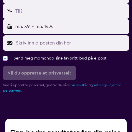
Til?
ma. 7.9.
-
ma. 14.9.
Send meg momondo sine favorittilbud på e-post
Vil du opprette et prisvarsel?
Ved å opprette prisvarsel, godtar du våre
bruksvilkår
og
retningslinjer for
personvern.