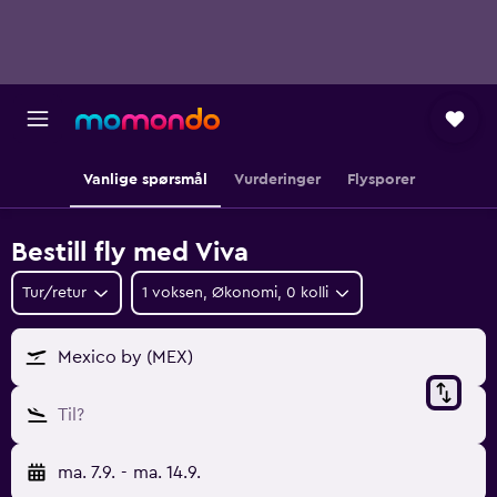
Vanlige spørsmål
Vurderinger
Flysporer
Bestill fly med Viva
Tur/retur
1 voksen, Økonomi, 0 kolli
Mexico by (MEX)
Til?
ma. 7.9.
-
ma. 14.9.