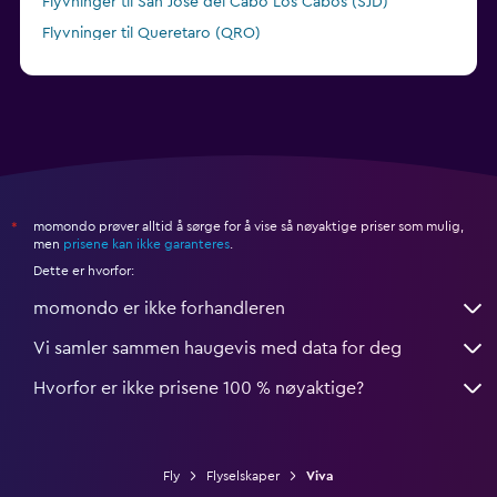
Flyvninger til San José del Cabo Los Cabos (SJD)
Flyvninger til Queretaro (QRO)
Flyvninger til Culiacán Fedl De Bachigualato (CUL)
momondo prøver alltid å sørge for å vise så nøyaktige priser som mulig,
*
men
prisene kan ikke garanteres
.
Dette er hvorfor:
momondo er ikke forhandleren
Vi samler sammen haugevis med data for deg
Hvorfor er ikke prisene 100 % nøyaktige?
Fly
Flyselskaper
Viva