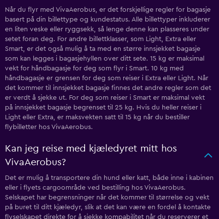
Når du flyr med VivaAerobus, er det forskjellige regler for bagasje
basert på din billettype og kundestatus. Alle billettyper inkluderer
en liten veske eller ryggsekk, så lenge denne kan plasseres under
setet foran deg. For andre billettklasser, som Light, Extra eller
Smart, er det også mulig å ta med en større innsjekket bagasje
som kan legges i bagasjehyllen over ditt sete. 15 kg er maksimal
vekt for håndbagasje for deg som flyr i Smart. 10 kg med
håndbagasje er grensen for deg som reiser i Extra eller Light. Når
det kommer til innsjekket bagasje finnes det andre regler som det
er verdt å sjekke ut. For deg som reiser i Smart er maksimal vekt
på innsjekket bagasje begrenset til 25 kg. Hvis du heller reiser i
Light eller Extra, er maksvekten satt til 15 kg når du bestiller
flybilletter hos VivaAerobus.
Kan jeg reise med kjæledyret mitt hos
VivaAerobus?
Det er mulig å transportere din hund eller katt, både inne i kabinen
eller i flyets cargoområde ved bestilling hos VivaAerobus.
Selskapet har begrensninger når det kommer til størrelse og vekt
på buret til ditt kjæledyr, slik at det kan være en fordel å kontakte
flyselskapet direkte for å sjekke kompabilitet når du reserverer et