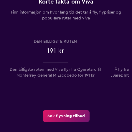
Korte fakta om Viva
Finn informasjon om hvor lang tid det tar å fly, flypriser og
populære ruter med Viva
DEN BILLIGSTE RUTEN
191 kr
Den billigste ruten med Viva flyr fra Queretaro til
Å fly fra
Monterrey General M Escobedo for 191 kr
Juarez Int
Søk flyvning tilbud