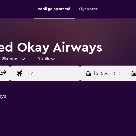
Vanlige spørsmål
Flysporer
 med Okay Airways
Økonomi
0 kolli
lø. 5.9.
ays