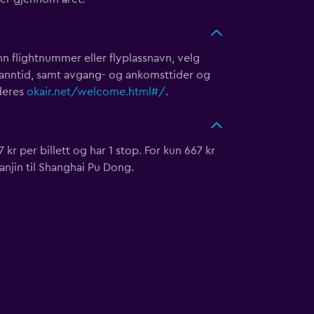
inn flightnummer eller flyplassnavn, velg
 sanntid, samt avgang- og ankomsttider og
deres
okair.net/welcome.html#/
.
r per billett og har 1 stop. For kun 667 kr
anjin til Shanghai Pu Dong.