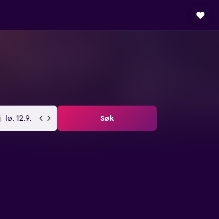
lø. 12.9.
Søk