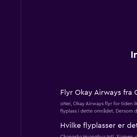
I
Flyr Okay Airways fra
oNei, Okay Airways flyr for tiden
flyplass i dette området. Dersom d
Hvilke flyplasser er 
Changsha Huanghua Intl, Xiamen, o