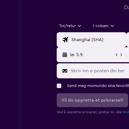
D
Tur/retur
1 voksen
lø. 5.9.
Send meg momondo sine favoritt
Vil du opprette et prisvarsel?
Ved å opprette prisvarsel, godtar du våre
bruk