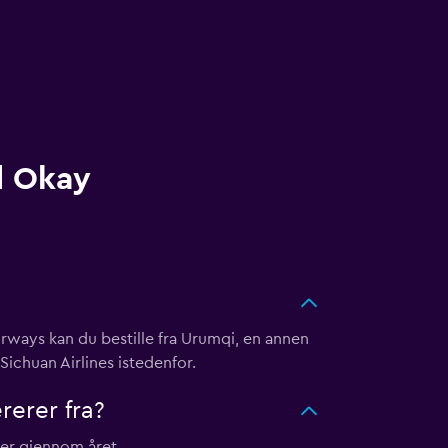
d Okay
rways kan du bestille fra Urumqi, en annen
ichuan Airlines istedenfor.
rerer fra?
er gjennom året.