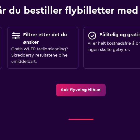
r du bestiller flybilletter 
Filtrer etter det du
Pålitelig og grati
ønsker
VI er helt kostnadsfrie å b
Gratis Wi-Fi? Mellomlanding?
ingen skulte gebyrer.
Skreddersy resultatene dine
umiddelbart.
Søk flyvning tilbud