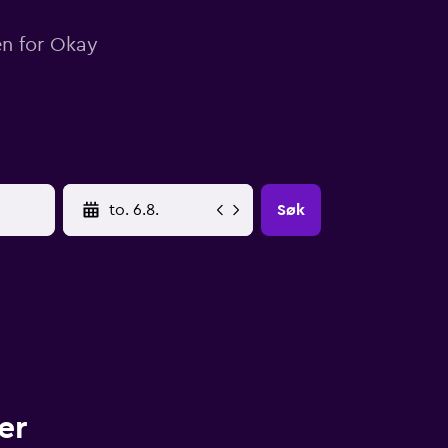
en for Okay
YYYY-MM-DD
Søk
er