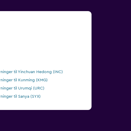
vninger til Yinchuan Hedong (INC)
vninger til Kunming (KMG)
vninger til Urumqi (URC)
vninger til Sanya (SYX)