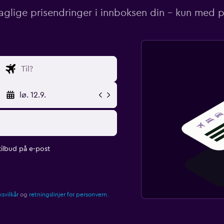
aglige prisendringer i innboksen din – kun med pr
lø. 12.9.
ilbud på e-post
svilkår
og
retningslinjer for personvern.