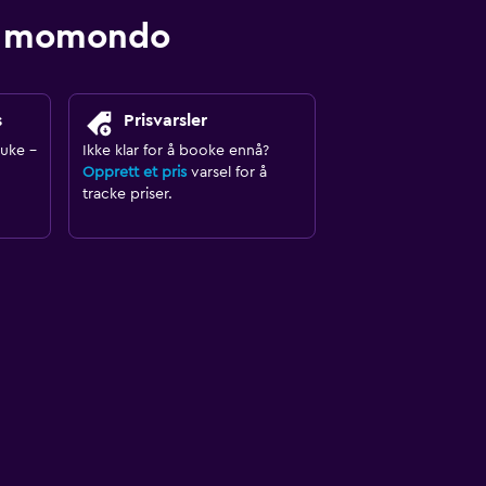
med momondo
s
Prisvarsler
ruke -
Ikke klar for å booke ennå?
Opprett et pris
varsel for å
tracke priser.