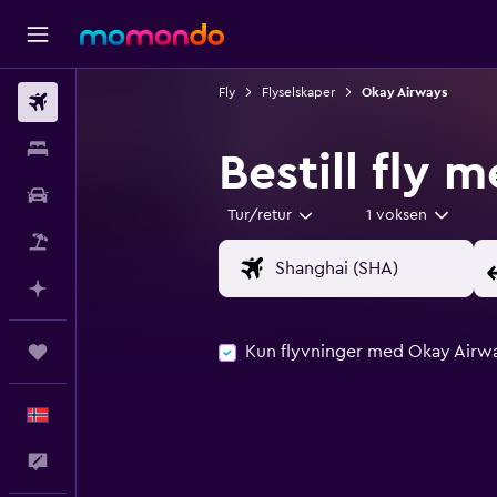
Fly
Flyselskaper
Okay Airways
Fly
Overnattinger
Bestill fly
Bil
Tur/retur
1 voksen
Pakkereiser
Planlegg med AI
Kun flyvninger med Okay Airw
Reiser
Norsk
Tilbakemelding