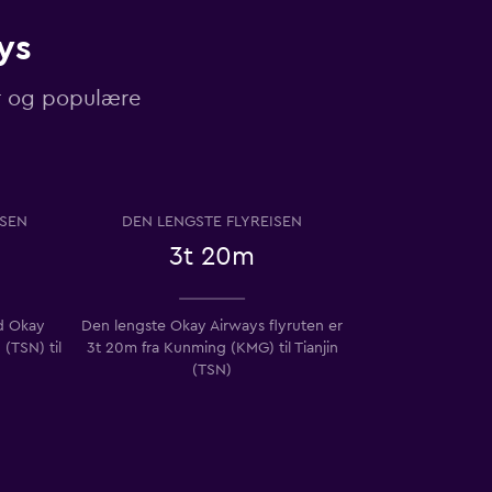
ys
ser og populære
ISEN
DEN LENGSTE FLYREISEN
3t 20m
d Okay
Den lengste Okay Airways flyruten er
 (TSN) til
3t 20m fra Kunming (KMG) til Tianjin
(TSN)