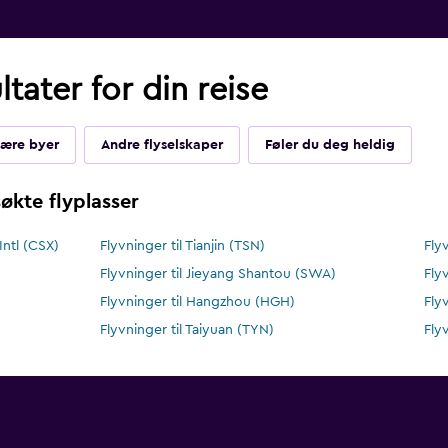
tater for din reise
ære byer
Andre flyselskaper
Føler du deg heldig
økte flyplasser
ntl (CSX)
Flyvninger til Tianjin (TSN)
Fly
Flyvninger til Jieyang Shantou (SWA)
Fly
Flyvninger til Hangzhou (HGH)
Fly
Flyvninger til Taiyuan (TYN)
Fly