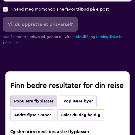
Send meg momondo sine favorittilbud på e-post
Vil du opprette et prisvarsel?
Ved å opprette prisvarsel, godtar du våre
bruksvilkår
og
retningslinjer for
personvern.
Finn bedre resultater for din reise
Populære flyplasser
Popluære byer
Andre flyselskaper
Føler du deg heldig
Qeshm Airs mest besøkte flyplasser