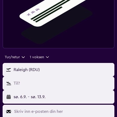
Tur/retur
1 voksen
Raleigh (RDU)
Til?
sø. 6.9.
-
sø. 13.9.