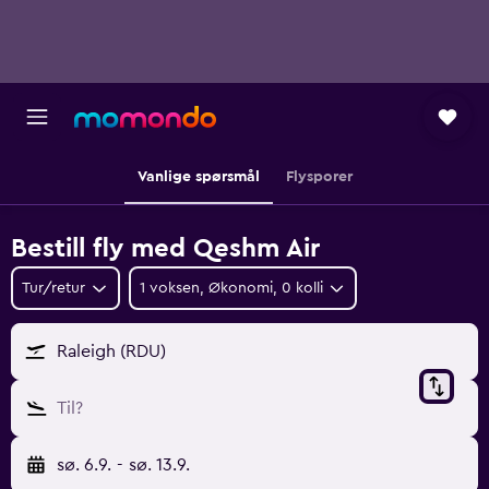
Vanlige spørsmål
Flysporer
Bestill fly med Qeshm Air
Tur/retur
1 voksen, Økonomi, 0 kolli
Raleigh (RDU)
Til?
sø. 6.9.
-
sø. 13.9.