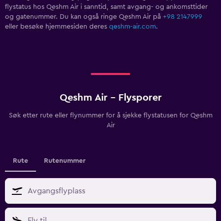
flystatus hos Qeshm Air i sanntid, samt avgang- og ankomsttider
og gatenummer. Du kan også ringe Qeshm Air på
+98 2147999
eller besøke hjemmesiden deres
qeshm-air.com
.
Qeshm Air - Flysporer
Søk etter rute eller flynummer for å sjekke flystatusen for Qeshm
Air
Rute
Rutenummer