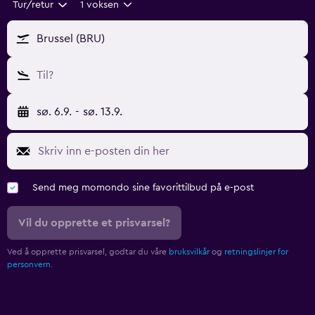
Tur/retur
1 voksen
Brussel (BRU)
Til?
sø. 6.9.
-
sø. 13.9.
Send meg momondo sine favorittilbud på e-post
Vil du opprette et prisvarsel?
Ved å opprette prisvarsel, godtar du våre
bruksvilkår
og
retningslinjer for
personvern.