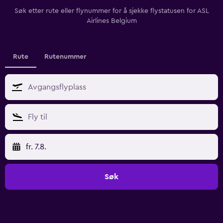
Søk etter rute eller flynummer for å sjekke flystatusen for ASL
Airlines Belgium
Rute
Rutenummer
fr. 7.8.
Søk