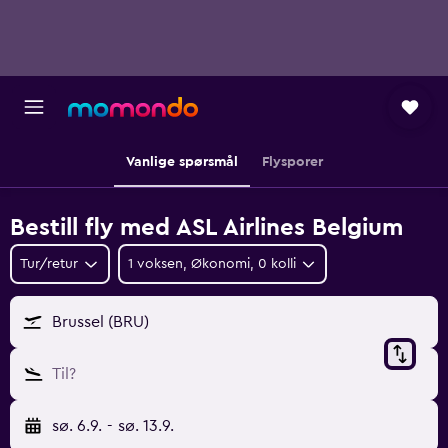
Vanlige spørsmål
Flysporer
Bestill fly med ASL Airlines Belgium
Tur/retur
1 voksen, Økonomi, 0 kolli
Brussel (BRU)
Til?
sø. 6.9.
-
sø. 13.9.