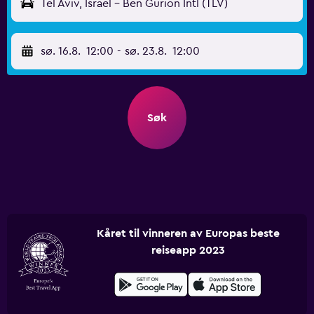
Tel Aviv, Israel - Ben Gurion Intl (TLV)
sø. 16.8.
12:00
-
sø. 23.8.
12:00
Søk
Kåret til vinneren av Europas beste
reiseapp 2023