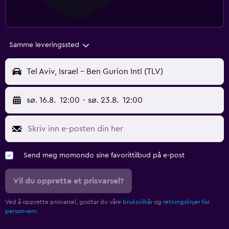
Samme leveringssted
Tel Aviv, Israel - Ben Gurion Intl (TLV)
sø. 16.8.
12:00
-
sø. 23.8.
12:00
Send meg momondo sine favorittilbud på e-post
Vil du opprette et prisvarsel?
Ved å opprette prisvarsel, godtar du våre
bruksvilkår
og
retningslinjer for
personvern.