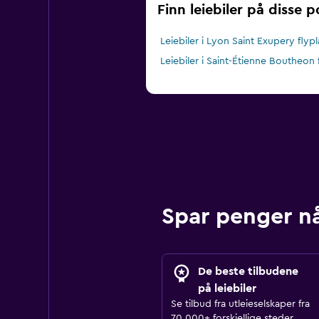
Finn leiebiler på disse 
Leiebiler i Lyon Saint Exupery flypl
Leiebiler i Saint-Étienne Boutheon 
Spar penger n
De beste tilbudene
på leiebiler
Se tilbud fra utleieselskaper fra
70.000+ forskjellige steder.