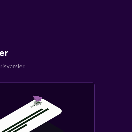
er
isvarsler.