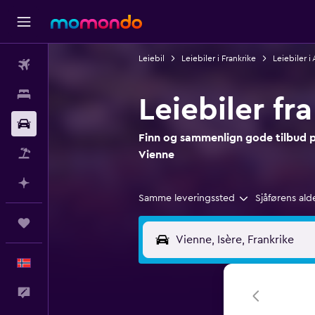
Leiebil
Leiebiler i Frankrike
Leiebiler 
Fly
Overnattinger
Leiebiler fr
Bil
Finn og sammenlign gode tilbud på
Pakkereiser
Vienne
Planlegg med AI
Samme leveringssted
Sjåførens ald
Reiser
Norsk
Tilbakemelding