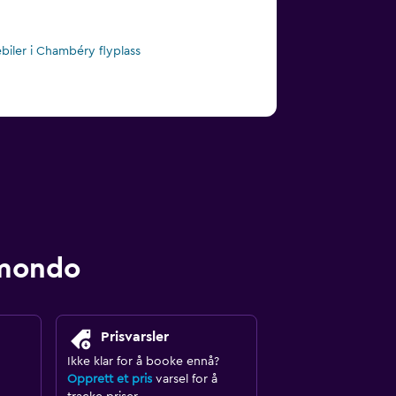
ebiler i Chambéry flyplass
omondo
Prisvarsler
Ikke klar for å booke ennå?
Opprett et pris
varsel for å