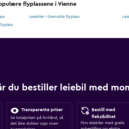
populære flyplassene i Vienne
ass
Leiebiler i Grenoble flyplass
Lei
flyplass
år du bestiller leiebil med m
Transparente priser
Bestill med
fleksibilitet
Se totalprisen på forhånd, så
Finn leiebiler med gratis
det ikke dukker opp noen
avbestilling og ekstra