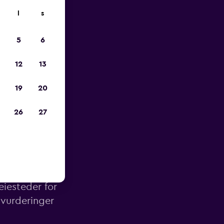
l
s
p
5
6
12
13
19
20
26
27
Vienne
eiesteder for
 vurderinger