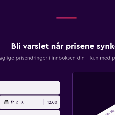
Bli varslet når prisene synk
aglige prisendringer i innboksen din – kun med pr
fr. 21.8.
12:00