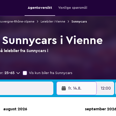
Agentoversikt
Vanlige spørsmål
i Auvergne-Rhône-Alpene
Leiebiler i Vienne
Sunnycars
a Sunnycars i Vienne
 leiebiler fra Sunnycars i
er:
25–65
Vis kun biler fra Sunnycars
fr. 14.8.
12:00
august 2026
september 202