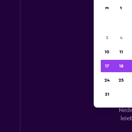
m
t
3
4
10
11
17
18
24
25
31
Nede
leie