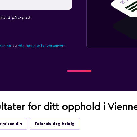
ilbud på e-post
svilkår
og
retningslinjer for personvern.
ltater for ditt opphold i Vienn
r reisen din
Føler du deg heldig