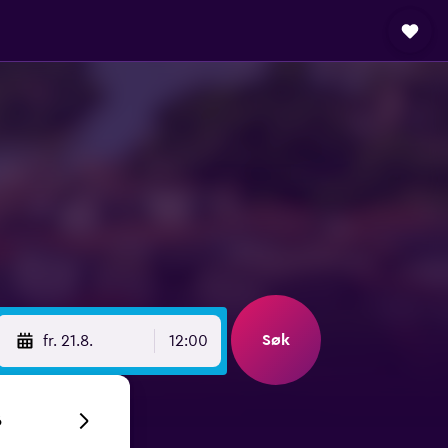
Søk
fr. 21.8.
12:00
6