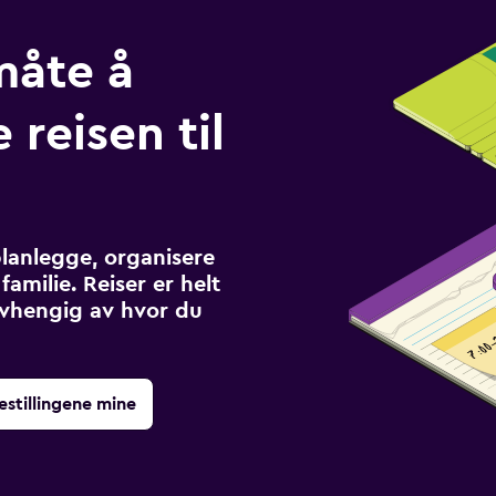
måte å
 reisen til
planlegge, organisere
familie. Reiser er helt
avhengig av hvor du
estillingene mine