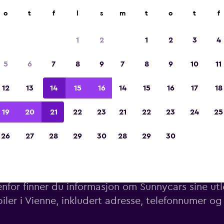
o
t
f
l
s
m
t
o
t
f
Kåret til vinneren av Europas beste reiseap
2023
1
2
1
2
3
4
5
6
7
8
9
7
8
9
10
11
12
13
14
15
16
14
15
16
17
18
19
20
21
22
23
21
22
23
24
25
26
27
28
29
30
28
29
30
Sunnycars sine utleiesteder i 
nfor finner du informasjon om Sunnycars sine utl
biler i Vienne, inkludert adresse, telefonnumer og