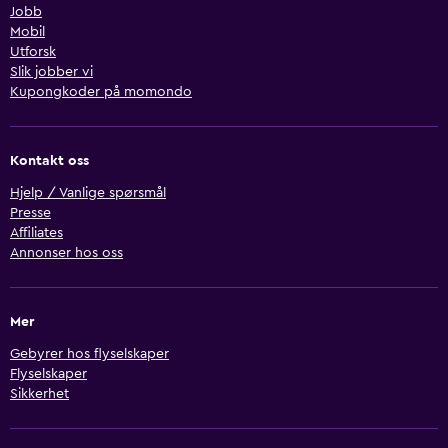
Jobb
Mobil
Utforsk
Slik jobber vi
Kupongkoder på momondo
Kontakt oss
Hjelp / Vanlige spørsmål
Presse
Affiliates
Annonser hos oss
Mer
Gebyrer hos flyselskaper
Flyselskaper
Sikkerhet