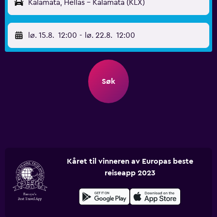
Kalamata, Hellas - Kalamata (KLX)
lø. 15.8.
12:00
-
lø. 22.8.
12:00
Søk
Kåret til vinneren av Europas beste
reiseapp 2023