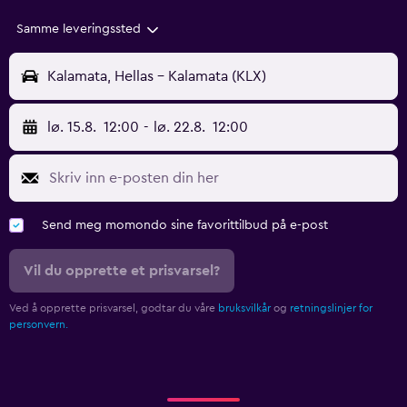
Samme leveringssted
Kalamata, Hellas - Kalamata (KLX)
lø. 15.8.
12:00
-
lø. 22.8.
12:00
Send meg momondo sine favorittilbud på e-post
Vil du opprette et prisvarsel?
Ved å opprette prisvarsel, godtar du våre
bruksvilkår
og
retningslinjer for
personvern.