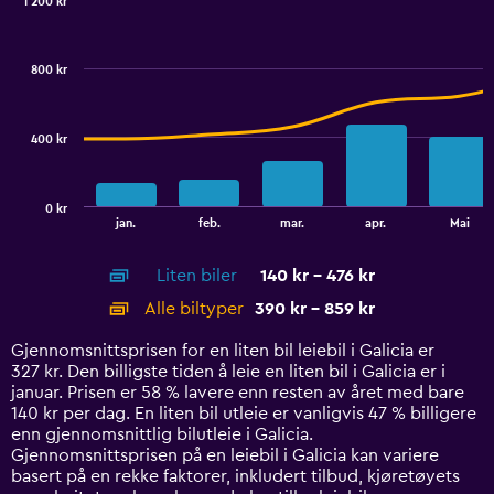
1 200 kr
Range:
Combination
Chart
0
graphic.
chart
to
with
800 kr
2
125.
data
series.
400 kr
The
chart
has
0 kr
1
End
jan.
feb.
mar.
apr.
Mai
of
X
interactive
axis
chart
Liten biler
140 kr - 476 kr
displaying
categories.
Alle biltyper
390 kr - 859 kr
Range:
14
Gjennomsnittsprisen for en liten bil leiebil i Galicia er
categories.
327 kr. Den billigste tiden å leie en liten bil i Galicia er i
The
januar. Prisen er 58 % lavere enn resten av året med bare
chart
140 kr per dag. En liten bil utleie er vanligvis 47 % billigere
has
enn gjennomsnittlig bilutleie i Galicia.
1
Gjennomsnittsprisen på en leiebil i Galicia kan variere
Y
basert på en rekke faktorer, inkludert tilbud, kjøretøyets
axis