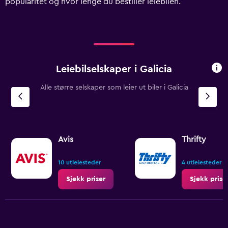
popularitet og hvor lenge du bestiller leiebilen.
displaying
values.
Range:
0
to
1200.
Leiebilselskaper i Galicia
Alle større selskaper som leier ut biler i Galicia
Avis
Thrifty
10 utleiesteder
4 utleiesteder
Sjekk priser
Sjekk prise