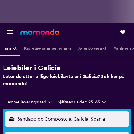
Innsikt
Kjøretøysammenligning
Agentoversikt
Vanlige s
Leiebiler i Galicia
Leter du etter billige leiebilavtaler i Galicia? Søk her på
momondo!
Samme leveringssted
Sjåførens alder:
25–65
Santiago de Compostela, Galicia, Spania