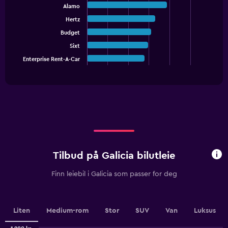
graphic.
chart
Alamo
with
Hertz
5
bars.
Budget
Sixt
The
chart
Enterprise Rent-A-Car
End
of
has
interactive
1
chart
X
axis
displaying
categories.
Range:
5
categories.
Tilbud på Galicia bilutleie
The
chart
Finn leiebil i Galicia som passer for deg
has
1
Y
axis
Liten
Medium-rom
Stor
SUV
Van
Luksus
displaying
values.