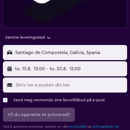
Samme leveringssted
Santiago de Compostela, Galicia, Spania
to. 13.8.
12:00
-
to. 20.8.
12:00
Send meg momondo sine favorittilbud på e-post
Vil du opprette et prisvarsel?
Ved å opprette prisvarsel, godtar du våre
bruksvilkår
og
retningslinjer for