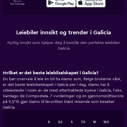
Leiebiler innsikt og trender i Galicia
Nyttig innsikt som hjelper deg å bestille den perfekte leiebilen
Galicia
Hvilket er det beste leiebilselskapet i Galicia?
Du bør overveie å leie en bil fra Alamo som, ifølge brukerne våre,
er det beste leiebilselskapet i Galicia per i dag. Alamo har 8
utleiesteder i noen av de mest ettertraktede byene i Galicia, f.eks.
Santiago de Compostela. 7 vurderinger og en gjennomsnittsscore
på 9,7/10 gjør Alamo til favoritten blant reisende som besøker
Galicia.
0
2.5
5
7.5
10
12.5
Bar
Chart