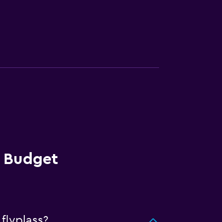
a Budget
flyplass?