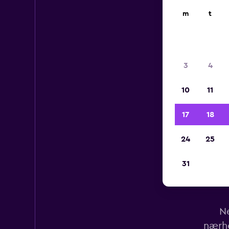
m
t
3
4
10
11
17
18
24
25
31
Le
Ne
nærhe