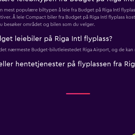
n mest populære biltypen å leie fra Budget på Riga Intl flypl
ver. Å leie Compact biler fra Budget på Riga Intl flyplass kos
 du besøker området og bilen som du velger.
et leiebiler på Riga Intl flyplass?
, er det nærmeste Budget-bilutleiestedet Riga Airport, og de kan
eller hentetjenester på flyplassen fra Riga