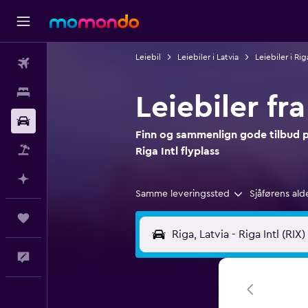
Leiebil
Leiebiler i Latvia
Leiebiler i Rig
Fly
Overnattinger
Leiebiler fr
Bil
Finn og sammenlign gode tilbud på
Pakkereiser
Riga Intl flyplass
Planlegg med AI
Samme leveringssted
Sjåførens ald
Reiser
Tilbakemelding