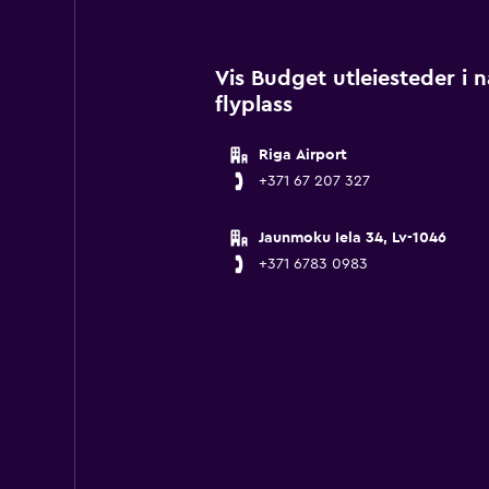
Vis Budget utleiesteder i 
flyplass
Riga Airport
+371 67 207 327
Jaunmoku Iela 34, Lv-1046
+371 6783 0983