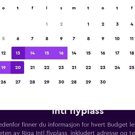
o
t
f
l
s
m
t
o
t
f
Kåret til vinneren av Europas beste reiseap
2023
1
2
1
2
3
4
5
6
7
8
9
7
8
9
10
11
12
13
14
15
16
14
15
16
17
18
19
20
21
22
23
21
22
23
24
25
26
27
28
29
30
28
29
30
iebiler fra Budget i nærheten 
Intl flyplass
denfor finner du informasjon for hvert Budget lei
ten av Riga Intl flyplass, inkludert adresse og 