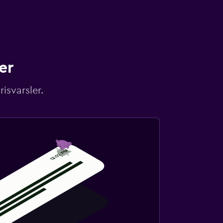
er
isvarsler.