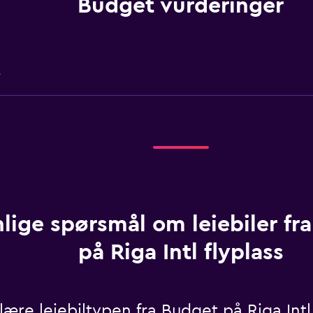
Budget vurderinger
e
lige spørsmål om leiebiler fr
på Riga Intl flyplass
re leiebiltypen fra Budget på Riga Intl 