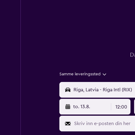
D
Samme leveringssted
to. 13.8.
12:00