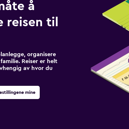
måte å
 reisen til
planlegge, organisere
familie. Reiser er helt
avhengig av hvor du
estillingene mine