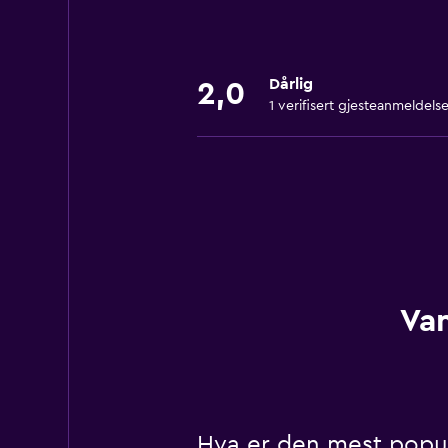
Dårlig
2,0
1 verifisert gjesteanmeldels
Van
Hva er den mest populæ