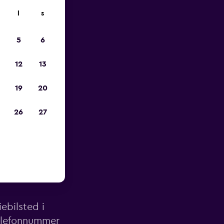
l
s
p
5
6
12
13
19
20
26
27
av Riga
ebilsted i
telefonnummer