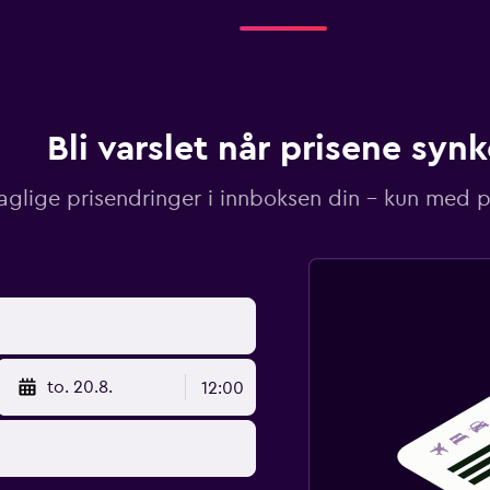
Bli varslet når prisene synk
aglige prisendringer i innboksen din – kun med pr
to. 20.8.
12:00