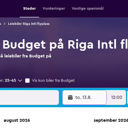
Steder
Vurderinger
Vanlige spørsmål
a
Leiebiler Riga Intl flyplass
a Budget på Riga Intl f
 leiebiler fra Budget på
er:
25–65
Vis kun biler fra Budget
to. 13.8.
12:00
august 2026
september 202