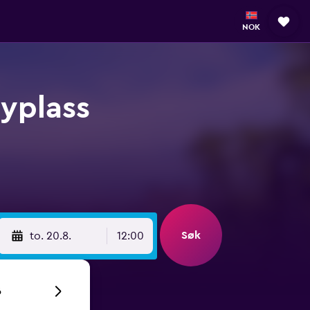
NOK
lyplass
Søk
to. 20.8.
12:00
6