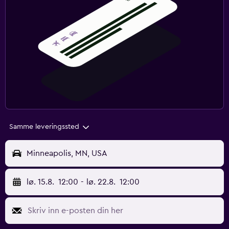
Samme leveringssted
Minneapolis, MN, USA
lø. 15.8.
12:00
-
lø. 22.8.
12:00