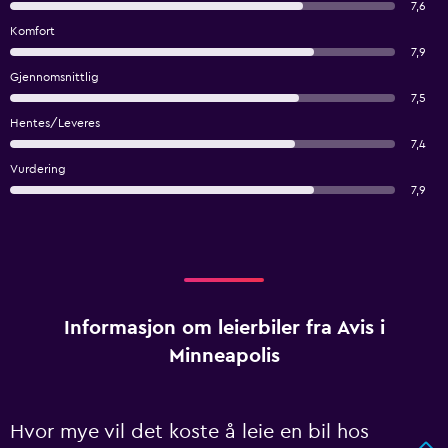
7,6
Komfort
7,9
Gjennomsnittlig
7,5
Hentes/Leveres
7,4
Vurdering
7,9
Informasjon om leierbiler fra Avis i
Minneapolis
Hvor mye vil det koste å leie en bil hos