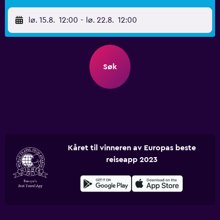
lø. 15.8.
12:00
-
lø. 22.8.
12:00
Søk
Kåret til vinneren av Europas beste
reiseapp 2023