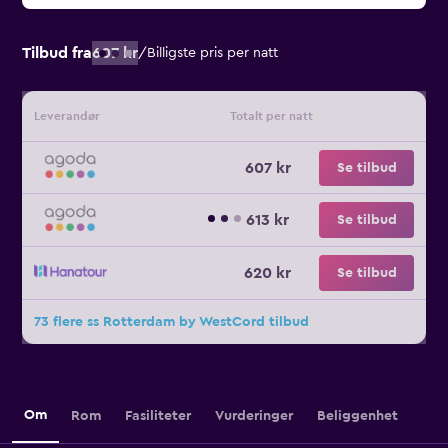
Tilbud fra
607 kr
/
Billigste pris per natt
Leverandør
Totalt per natt
607 kr
Se tilbud
613 kr
Se tilbud
620 kr
Se tilbud
73 flere ss Rotterdam by WestCord tilbud
Om
Rom
Fasiliteter
Vurderinger
Beliggenhet