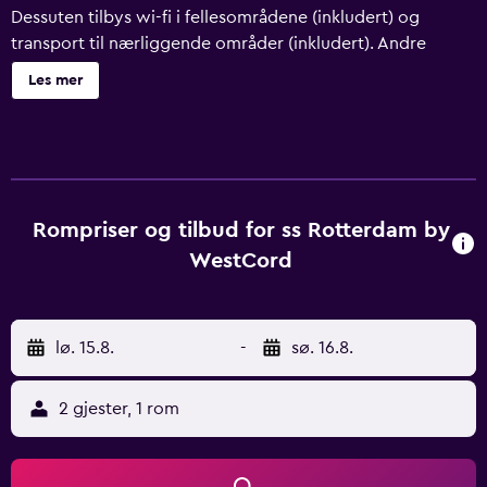
Dessuten tilbys wi-fi i fellesområdene (inkludert) og
transport til nærliggende områder (inkludert). Andre
fasiliteter som tilbys, er ubetjent parkering, et
Les mer
barnebasseng og concierge-tjenester. Utskifting av
håndklær Ss Rotterdam Hotel & Restaurants har 254 rom
med safe med plass til bærbar PC og
kaffetraktere/tekokere. Sengene har dundyner. Digital-TV
er tilgjengelig. Badene har dusj og hårføner. Dette hotellet
i Rotterdam tilbyr kablet internett inkludert i prisen.
Rompriser og tilbud for ss Rotterdam by
Skrivebord og telefon tilbys. Fasiliteter tilgjengelige på
WestCord
forespørsel er utskifting av håndklær og skifting av
sengetøy. Rengjøring tilbys daglig. Fritidsfasiliteter ved
dette hotellet inkluderer et barnebasseng.
lø. 15.8.
-
sø. 16.8.
Fritidsaktivitetene som er oppført nedenfor, er
tilgjengelige enten på overnattingsstedet eller i
nærområdet. Avgifter kan tilkomme.
2 gjester, 1 rom