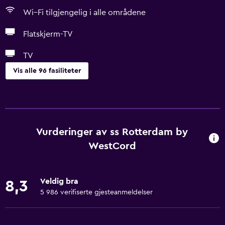
Wi–Fi tilgjengelig i alle områdene
Flatskjerm-TV
TV
Vis alle 96 fasiliteter
Tjenester og hjelpemidler
Minibank
Forretningssenter
Vurderinger av ss Rotterdam by
Vekkeservice
WestCord
Portvakttjeneste
Bankboks
Veldig bra
8,3
Valutaveksling
5 986 verifiserte gjesteanmeldelser
Møte- og selskapslokaler
Billetter til offentlig transport