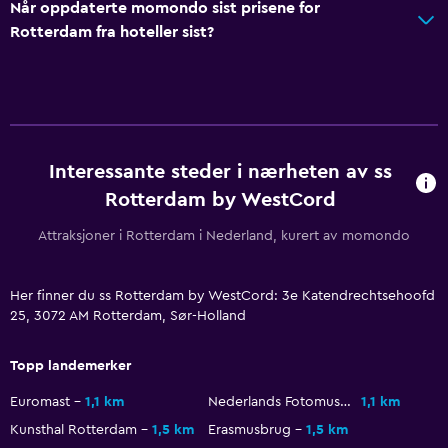
Når oppdaterte momondo sist prisene for
Bad
Rotterdam fra hoteller sist?
Dusj
Høyt toalett
Hårføner
Toalett
Interessante steder i nærheten av ss
Toalettpapir
Rotterdam by WestCord
Badekåpe
Attraksjoner i Rotterdam i Nederland, kurert av momondo
Privat bad
Her finner du ss Rotterdam by WestCord: 3e Katendrechtsehoofd
Generelt
25, 3072 AM Rotterdam, Sør-Holland
Familierom
Topp landemerker
Oppholdsrom
Euromast
1,1 km
Nederlands Fotomuseum
1,1 km
Sofa
Kunsthal Rotterdam
1,5 km
Erasmusbrug
1,5 km
Telefon