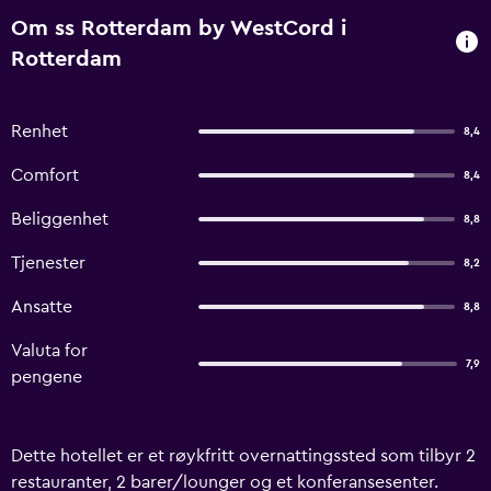
Om ss Rotterdam by WestCord i
Rotterdam
Renhet
8,4
Comfort
8,4
Beliggenhet
8,8
Tjenester
8,2
Ansatte
8,8
Valuta for
7,9
pengene
Dette hotellet er et røykfritt overnattingssted som tilbyr 2
restauranter, 2 barer/lounger og et konferansesenter.