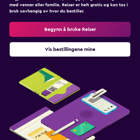
med venner eller familie. Reiser er helt gratis og kan tas i
Vaskeri
bruk uavhengig av hvor du bestiller.
Vaskeri
Vaskeritjeneste
Begynn å bruke Reiser
Strykejern og strykebrett
Vis bestillingene mine
Soverom
Ekstra lange senger (> 2 meter)
Fjærpute
Garderobe eller skap
Utendørs
Terrasse/patio
Hage