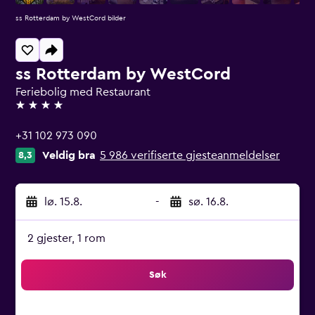
ss Rotterdam by WestCord bilder
ss Rotterdam by WestCord
Feriebolig med Restaurant
4 stjerner
+31 102 973 090
Veldig bra
5 986 verifiserte gjesteanmeldelser
8,3
lø. 15.8.
-
sø. 16.8.
2 gjester, 1 rom
Søk