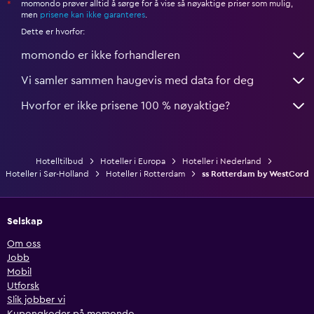
momondo prøver alltid å sørge for å vise så nøyaktige priser som mulig,
*
men
prisene kan ikke garanteres
.
Dette er hvorfor:
momondo er ikke forhandleren
Vi samler sammen haugevis med data for deg
Hvorfor er ikke prisene 100 % nøyaktige?
Hotelltilbud
Hoteller i Europa
Hoteller i Nederland
Hoteller i Sør-Holland
Hoteller i Rotterdam
ss Rotterdam by WestCord
Selskap
Om oss
Jobb
Mobil
Utforsk
Slik jobber vi
Kupongkoder på momondo