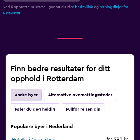
Ved å opprette prisvarsel, godtar du våre
bruksvilkår
og
retningslinjer for
personvern.
Finn bedre resultater for ditt
opphold i Rotterdam
Andre byer
Alternative overnattingssteder
Føler du deg heldig
Fullfør reisen din
Populære byer i Nederland
fra 290 kr
Hoteller i Amsterdam