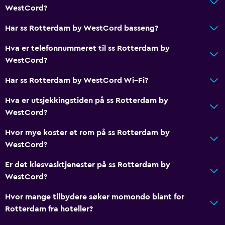
Røykfritt
WestCord?
Lav baderomsvask
Har ss Rotterdam by WestCord basseng?
Toalett med støttehåndtak
Hva er telefonnummeret til ss Rotterdam by
De øvre etasjene nås via heis
WestCord?
Har ss Rotterdam by WestCord Wi–Fi?
Aktiviteter
Gavebutikk
Hva er utsjekkingstiden på ss Rotterdam by
WestCord?
Vandring
Sykkelutleie
Hvor mye koster et rom på ss Rotterdam by
WestCord?
Kasino
Brettspill/puslespill
Er det klesvasktjenester på ss Rotterdam by
WestCord?
Spillerom
Sykling
Hvor mange tilbydere søker momondo blant for
Rotterdam fra hoteller?
Bingo