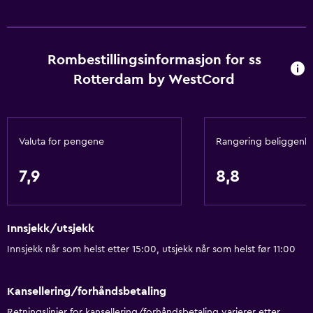
Romservice
Utfluktsskranke
Rombestillingsinformasjon for ss
Tilgang med nøkkelkort
Rotterdam by WestCord
Ekspress utsjekking
Vannflaske
Privat innsjekk/utsjekk
Valuta for pengene
Rangering beliggenh
Døgnåpen resepsjon
7,9
8,8
Det mest nødvendige
Gratis WiFi
Innsjekk/utsjekk
Wi–Fi tilgjengelig i alle områdene
Innsjekk når som helst etter 15:00, utsjekk når som helst før 11:00
Internett
Håndklær
Kansellering/forhåndsbetaling
Brannslukkingsapparat
Retningslinjer for kansellering/forhåndsbetaling varierer etter