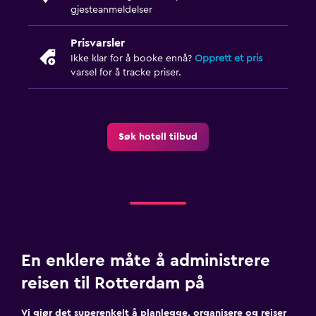
gjesteanmeldelser
Diettspesifikke menyer (på forespørsel)
Restaurant
Prisvarsler
Bar/Lounge
Ikke klar for å booke ennå?
Opprett et pris
varsel for å tracke priser.
Kjøkken
Mikrobølgeovn
Søk hotell tilbud
Kjøleskap
Kaffemaskin
Minikjøkken
Parkering og transport
Transfertjeneste (gratis)
En enklere måte å administrere
EV-ladestasjon
reisen til Rotterdam på
Parkering
Vi gjør det superenkelt å planlegge, organisere og reiser