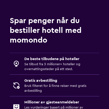
Måltider for barn
Barnegrinder
Barnevennlig buffé
Spar penger når du
Innendørs lekeområde
bestiller hotell med
Media og underholdning
momondo
Flatskjerm-TV
Delt stue/TV-område
De beste tilbudene på hoteller
Bøker
Se tilbud fra 3 millioner+ hoteller og
Kabel- eller satellitt-TV
overnattingssteder på ett sted.
TV
Gratis avbestilling
Bruk filteret for å finne reiser med gratis
Mat
avbestilling
Minibar
Millioner av gjesteanmeldelser
Matpakke
Les vurderinger basert på millioner av