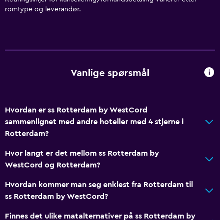
Gratis toalettartikler
romtype og leverandør.
Sjampo
Røykvarslere
Oppvarming
Kroppssåpe
Vanlige spørsmål
Klimaanlegg
Søppeldunker
Hvordan er ss Rotterdam by WestCord
Balsam
sammenlignet med andre hoteller med 4 stjerne i
Rotterdam?
Tilgjengelighet og egnethet
Hvor langt er det mellom ss Rotterdam by
Handicapvennlig
WestCord og Rotterdam?
Heis
Hvordan kommer man seg enklest fra Rotterdam til
Tilgjengelig med heis
ss Rotterdam by WestCord?
Tilgjengelig parkering
Finnes det ulike matalternativer på ss Rotterdam by