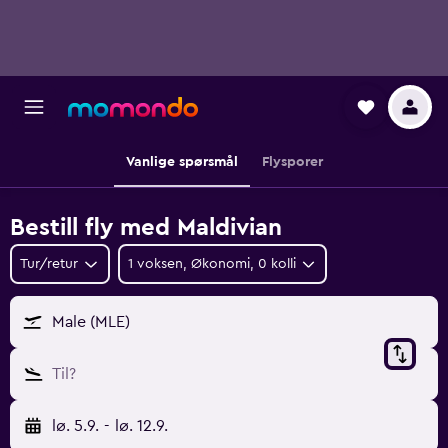
Vanlige spørsmål
Flysporer
Bestill fly med Maldivian
Tur/retur
1 voksen, Økonomi, 0 kolli
Male (MLE)
Til?
lø. 5.9.
-
lø. 12.9.