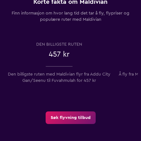
Korte fakta om Maldivian
Finn informasjon om hvor lang tid det tar å fly, flypriser og
populære ruter med Maldivian
DEN BILLIGSTE RUTEN
457 kr
Den billigste ruten med Maldivian flyr fra Addu City
Å fly fra M
Gan/Seenu til Fuvahmulah for 457 kr
Søk flyvning tilbud