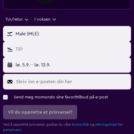
Tur/retur
1 voksen
Male (MLE)
Til?
lø. 5.9.
-
lø. 12.9.
Send meg momondo sine favorittilbud på e-post
Vil du opprette et prisvarsel?
Ved å opprette prisvarsel, godtar du våre
bruksvilkår
og
retningslinjer for
personvern.