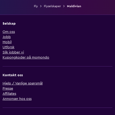
Fly
Flyselskaper
Maldivian
Selskap
Om oss
Jobb
Mobil
Utforsk
Slik jobber vi
Kupongkoder på momondo
Kontakt oss
Hjelp / Vanlige spørsmål
Presse
Affiliates
Annonser hos oss