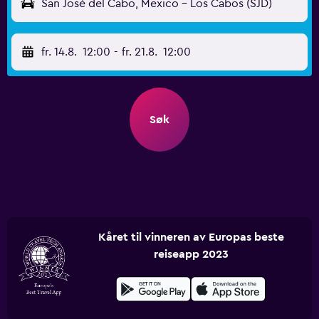
San José del Cabo, Mexico - Los Cabos (SJD)
fr. 14.8.
12:00
-
fr. 21.8.
12:00
Søk
Kåret til vinneren av Europas beste
reiseapp 2023