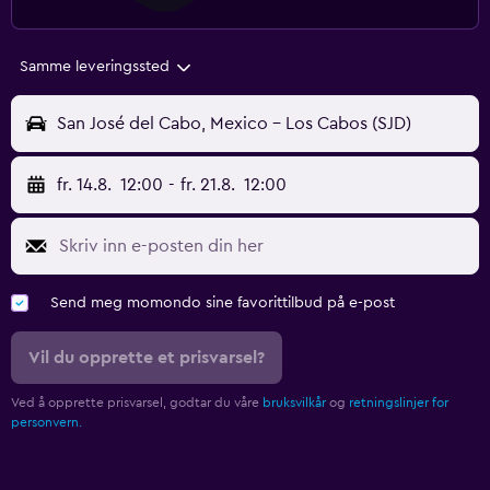
Samme leveringssted
San José del Cabo, Mexico - Los Cabos (SJD)
fr. 14.8.
12:00
-
fr. 21.8.
12:00
Send meg momondo sine favorittilbud på e-post
Vil du opprette et prisvarsel?
Ved å opprette prisvarsel, godtar du våre
bruksvilkår
og
retningslinjer for
personvern.