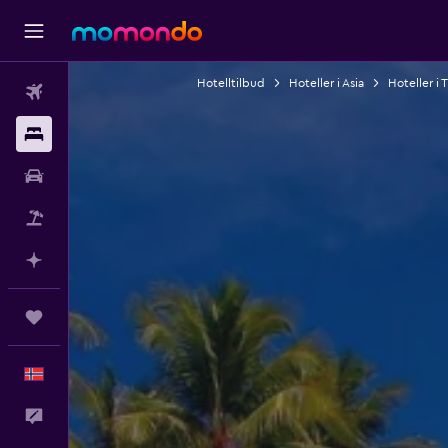
Hotelltilbud
Hoteller i Asia
Hoteller i 
Fly
Overnattinger
Bil
Pakkereiser
Planlegg med AI
Reiser
Norsk
Tilbakemelding