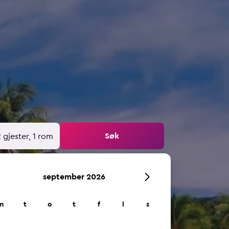
Søk
 gjester, 1 rom
september 2026
m
t
o
t
f
l
s