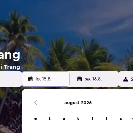
rang
 i Trang
lø. 15.8.
-
sø. 16.8.
2
august 2026
m
t
o
t
f
l
s