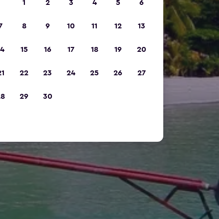
1
2
3
4
5
6
7
8
9
10
11
12
13
14
15
16
17
18
19
20
21
22
23
24
25
26
27
28
29
30