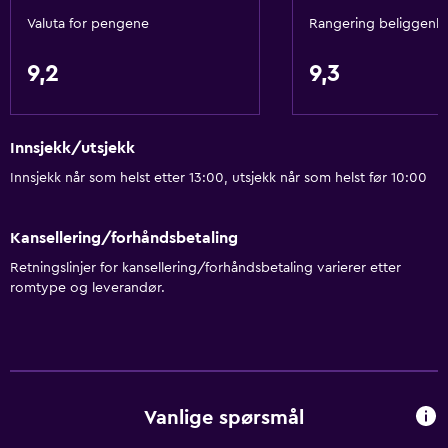
Valuta for pengene
Rangering beliggenh
Aktiviteter
Gavebutikk
9,2
9,3
Sykkelutleie
Fiske
Innsjekk/utsjekk
Brettspill/puslespill
Innsjekk når som helst etter 13:00, utsjekk når som helst før 10:00
Dykking
Snorkling
Kansellering/forhåndsbetaling
Retningslinjer for kansellering/forhåndsbetaling varierer etter
Tjenester og hjelpemidler
romtype og leverandør.
Bankboks
Valutaveksling
Romservice
Utfluktsskranke
Vanlige spørsmål
Tilgang med nøkkel