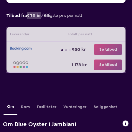
Tilbud fra
950 kr
/
Billigste pris per natt
Leverandør
Totalt per natt
950 kr
Se tilbud
1 178 kr
Se tilbud
Om
Rom
Fasiliteter
Vurderinger
Beliggenhet
Om Blue Oyster i Jambiani