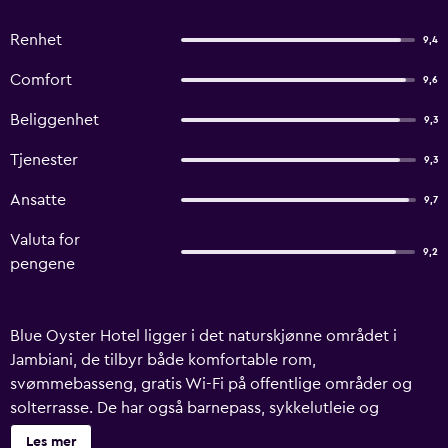
Renhet
9,4
Comfort
9,6
Beliggenhet
9,3
Tjenester
9,3
Ansatte
9,7
Valuta for
9,2
pengene
Blue Oyster Hotel ligger i det naturskjønne området i
Jambiani, de tilbyr både komfortable rom,
svømmebasseng, gratis Wi-Fi på offentlige områder og
solterrasse. De har også barnepass, sykkelutleie og
massasje. Rommene ved Blue Oyster Hotel har takvifte, et
Les mer