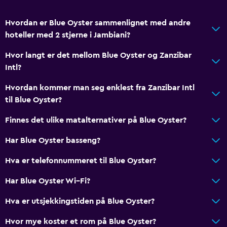
Vannflaske
Hvordan er Blue Oyster sammenlignet med andre
hoteller med 2 stjerne i Jambiani?
Bad
Dusj
Hvor langt er det mellom Blue Oyster og Zanzibar
Intl?
Toalett
Toalettpapir
Hvordan kommer man seg enklest fra Zanzibar Intl
til Blue Oyster?
Privat bad
Walk-in-dusj
Finnes det ulike matalternativer på Blue Oyster?
Har Blue Oyster basseng?
Utendørs
Hva er telefonnummeret til Blue Oyster?
Terrasse/patio
Strandstoler
Har Blue Oyster Wi–Fi?
Balkong
Hva er utsjekkingstiden på Blue Oyster?
Privat strand
Hvor mye koster et rom på Blue Oyster?