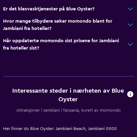
Hage
Er det klesvasktjenester på Blue Oyster?
Mat
Hvor mange tilbydere søker momondo blant for
Diettspesifikke menyer (på forespørsel)
Jambiani fra hoteller?
Snackbar
Når oppdaterte momondo sist prisene for Jambiani
Restaurant
fra hoteller sist?
Bar/Lounge
Mat kan leveres på rommet
Generelt
Interessante steder i nærheten av Blue
Havutsikt
Oyster
Oppholdsrom
Attraksjoner i Jambiani i Tanzania, kurert av momondo
Hageutsikt
Utsikt over indre gårdsplass
Her finner du Blue Oyster: Jambiani Beach, Jambiani 0000
Bagasjeoppbevaring