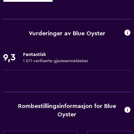
Det mest nødvendige
Gratis WiFi
Wi–Fi tilgjengelig i alle områdene
Vurderinger av Blue Oyster
Internett
Sengetøy
Fantastisk
9,3
Håndklær
1 071 verifiserte gjesteanmeldelser
Vifte
Brannslukkingsapparat
Sjampo
Adapter
Rombestillingsinformasjon for Blue
Kroppssåpe
Oyster
Søppeldunker
Balsam