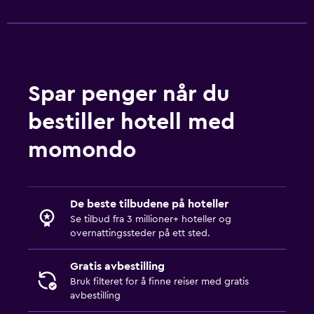
Massasje
Utendørs basseng
Basseng med utsikt
Spar penger når du
Vaskeri
bestiller hotell med
Vaskeri
momondo
Stryketjeneste
Vaskeritjeneste
De beste tilbudene på hoteller
Soverom
Se tilbud fra 3 millioner+ hoteller og
Stikkontakt nær sengen
overnattingssteder på ett sted.
Klesstativ
Gratis avbestilling
Garderobe eller skap
Bruk filteret for å finne reiser med gratis
avbestilling