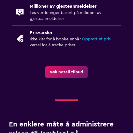
Familievennlig
Millioner av gjesteanmeldelser
Barnevakt
Les vurderinger basert på millioner av
gjesteanmeldelser
Babysenger tilgjengelig
Måltider for barn
Prisvarsler
Ikke klar for å booke ennå?
Opprett et pris
varsel for å tracke priser.
Arbeidsområde
Faks/fotokopi
Skrivebord
Søk hotell tilbud
Parkering og transport
Flyplasstransport (tillegg)
En enklere måte å administrere