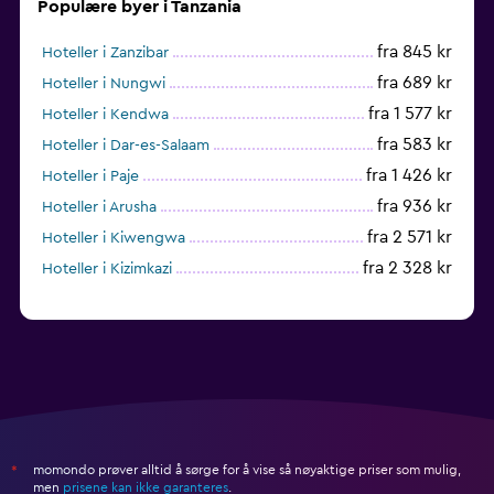
Populære byer i Tanzania
fra 845 kr
Hoteller i Zanzibar
fra 689 kr
Hoteller i Nungwi
fra 1 577 kr
Hoteller i Kendwa
fra 583 kr
Hoteller i Dar-es-Salaam
fra 1 426 kr
Hoteller i Paje
fra 936 kr
Hoteller i Arusha
fra 2 571 kr
Hoteller i Kiwengwa
fra 2 328 kr
Hoteller i Kizimkazi
momondo prøver alltid å sørge for å vise så nøyaktige priser som mulig,
*
men
prisene kan ikke garanteres
.