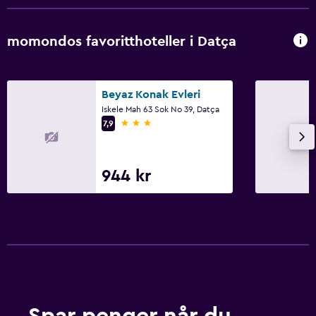
momondos favoritthoteller i Datça
Beyaz Konak Evleri
Iskele Mah 63 Sok No 39, Datça
3 stjerner
7,9
944 kr
Spar penger når du