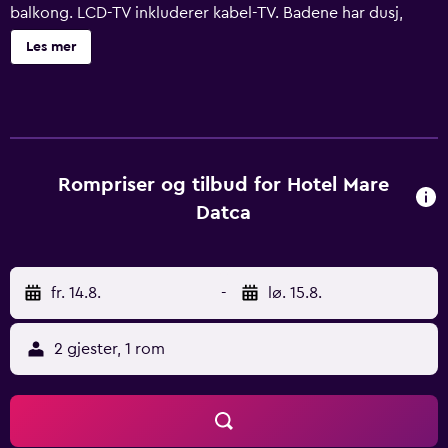
balkong. LCD-TV inkluderer kabel-TV. Badene har dusj,
tøfler, toalettartikler (inkludert) og hårføner. Dette hotellet
Les mer
i Datça tilbyr kablet internett inkludert i prisen. Skrivebord
og telefon tilbys. Rengjøring tilbys daglig, og det er mulig
å be om strykejern/-brett. Det finnes et barnebasseng og
et sesongbasert utendørs basseng på hotellets område.
Fritidsaktivitetene som er oppført nedenfor, er
tilgjengelige enten på overnattingsstedet eller i
Rompriser og tilbud for Hotel Mare
nærområdet. Avgifter kan tilkomme.
Datca
fr. 14.8.
-
lø. 15.8.
2 gjester, 1 rom