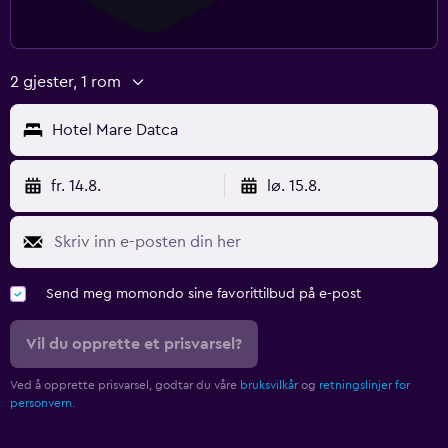
2 gjester, 1 rom
Hotel Mare Datca
fr. 14.8.
lø. 15.8.
Send meg momondo sine favorittilbud på e-post
Vil du opprette et prisvarsel?
Ved å opprette prisvarsel, godtar du våre
bruksvilkår
og
retningslinjer for
personvern.