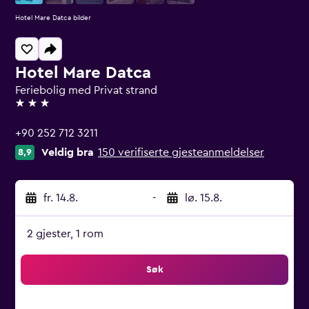
Hotel Mare Datca bilder
Hotel Mare Datca
Feriebolig med Privat strand
3 stjerner
+90 252 712 3211
Veldig bra
150 verifiserte gjesteanmeldelser
8,9
fr. 14.8.
-
lø. 15.8.
2 gjester, 1 rom
Søk