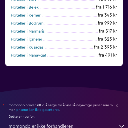
fra 1 716 kr
Hoteller i Belek
fra 343 kr
Hoteller i Kemer
fra 999 kr
Hoteller i Bodrum
fra 517 kr
Hoteller i Marmaris
fra 523 kr
Hoteller i İçmeler
fra 2 393 kr
Hoteller i Kusadasi
fra 491 kr
Hoteller i Manavgat
fra 879 kr
Hoteller i Avsallar
momondo prøver alltid å sørge for å vise så nøyaktige priser som mulig,
*
men
prisene kan ikke garanteres
.
Dette er hvorfor:
momondo er ikke forhandleren