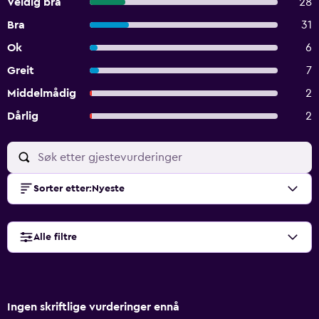
Veldig bra
28
Bra
31
Ok
6
Greit
7
Middelmådig
2
Dårlig
2
Sorter etter
:
Nyeste
Alle filtre
Ingen skriftlige vurderinger ennå