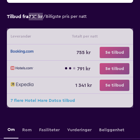
Tilbud fra
755 kr
/
Billigste pris per natt
Leverandør
Totalt per natt
755 kr
Se tilbud
791 kr
Se tilbud
1 341 kr
Se tilbud
7 flere Hotel Mare Datca tilbud
Om
Rom
Fasiliteter
Vurderinger
Beliggenhet