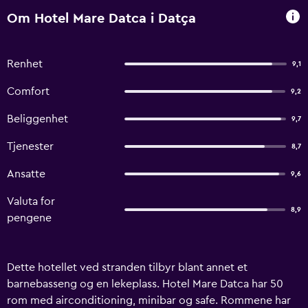
Om Hotel Mare Datca i Datça
Renhet
9,1
Comfort
9,2
Beliggenhet
9,7
Tjenester
8,7
Ansatte
9,6
Valuta for
8,9
pengene
Dette hotellet ved stranden tilbyr blant annet et
barnebasseng og en lekeplass. Hotel Mare Datca har 50
rom med airconditioning, minibar og safe. Rommene har