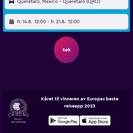
Querétaro, Mexico - Queretaro (QRO)
fr. 14.8.
12:00
-
fr. 21.8.
12:00
Søk
Kåret til vinneren av Europas beste
reiseapp 2023