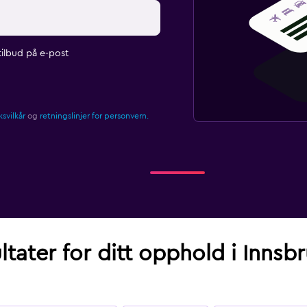
ilbud på e-post
svilkår
og
retningslinjer for personvern.
ltater for ditt opphold i Innsb