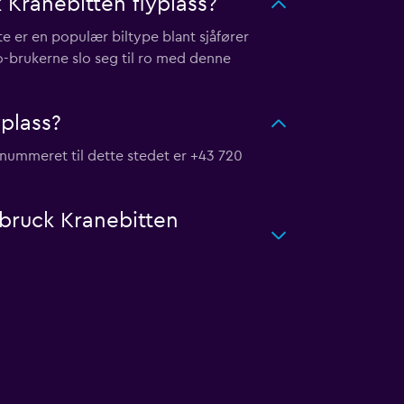
Kranebitten flyplass?
te er en populær biltype blant sjåfører
o-brukerne slo seg til ro med denne
yplass?
nnummeret til dette stedet er +43 720
nsbruck Kranebitten