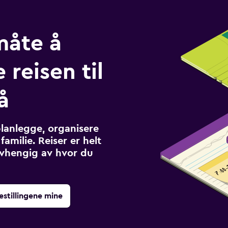
måte å
 reisen til
å
planlegge, organisere
familie. Reiser er helt
avhengig av hvor du
estillingene mine