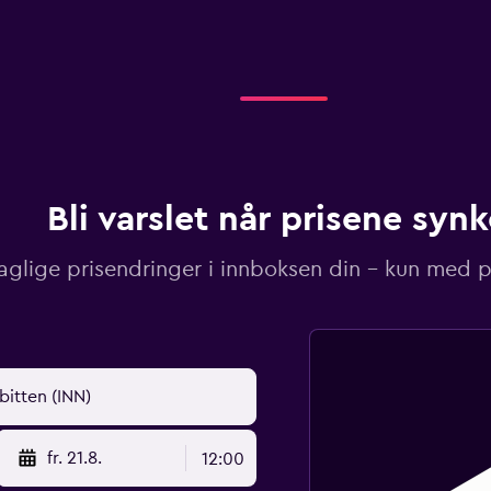
Bli varslet når prisene synk
aglige prisendringer i innboksen din – kun med pr
fr. 21.8.
12:00