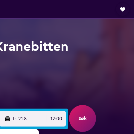
Kranebitten
Søk
fr. 21.8.
12:00