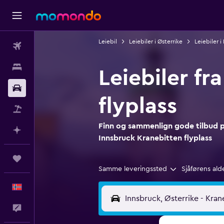
Leiebil
Leiebiler i Østerrike
Leiebiler i
Fly
Overnattinger
Leiebiler f
Bil
flyplass
Pakkereiser
Finn og sammenlign gode tilbud på
Planlegg med AI
Innsbruck Kranebitten flyplass
Reiser
Samme leveringssted
Sjåførens ald
Norsk
Tilbakemelding