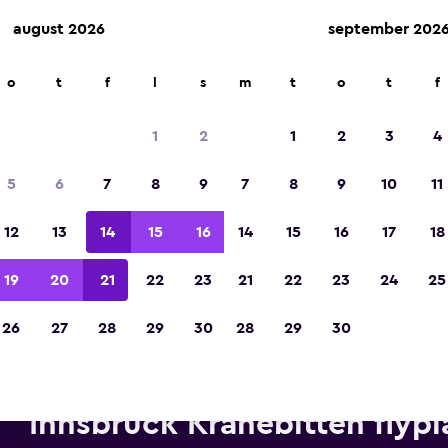
august 2026
september 202
o
t
f
l
s
m
t
o
t
f
Kåret til vinneren av Europas beste reiseap
2023
1
2
1
2
3
4
5
6
7
8
9
7
8
9
10
11
12
13
14
15
16
14
15
16
17
18
19
20
21
22
23
21
22
23
24
25
26
27
28
29
30
28
29
30
Leiebiler fra Alamo i nærhete
Innsbruck Kranebitten flypl