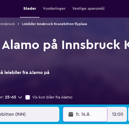
Steder
Vurderinger
Vanlige spørsmål
 Innsbruck
Leiebiler Innsbruck Kranebitten flyplass
ra Alamo på Innsbruck 
 leiebiler fra Alamo på
er:
25–65
Vis kun biler fra Alamo
fr. 14.8.
12:00