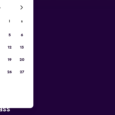
6
l
s
p
5
6
12
13
19
20
26
27
n av
ass