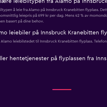
ære leiebiltypen fra Alamo på Innsbruck 
ltypen å leie fra Alamo på Innsbruck Kranebitten flyplass. Det
nnomsnittlig leiepris på 699 kr per dag. Mens 42 % av momond
nnen basert på dine behov.
mo leiebiler på Innsbruck Kranebitten fl
amo leiebilstedet til Innsbruck Kranebitten flyplass. Telefo
eller hentetjenester på flyplassen fra In