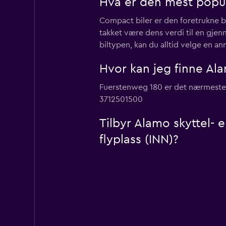
Hva er den mest popul
Compact biler er den foretrukne bi
takket være dens verdi til en gje
biltypen, kan du alltid velge en a
Hvor kan jeg finne Ala
Fuerstenweg 180 er det nærmeste Al
3712501500
Tilbyr Alamo skyttel- 
flyplass (INN)?