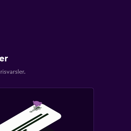
er
isvarsler.