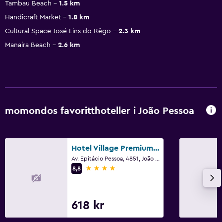
Tambau Beach
1.5 km
Handicraft Market
1.8 km
Cultural Space José Lins do Rêgo
2.3 km
Manaira Beach
2.6 km
momondos favoritthoteller i João Pessoa
Hotel Village Premium Joao Pessoa
Av. Epitácio Pessoa, 4851, João Pessoa
4 stjerner
8,8
618 kr