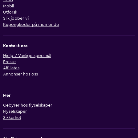
Mobil
Utforsk
Slik jobber vi
Kupongkoder på momondo
Kontakt oss
Hjelp / Vanlige spørsmål
Presse
Affiliates
Annonser hos oss
Mer
Gebyrer hos flyselskaper
Flyselskaper
Sikkerhet