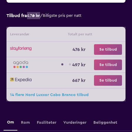
Tilbud fra
476 kr
/
Billigste pris per natt
Leverandør
Totalt per natt
476 kr
Se tilbud
497 kr
Se tilbud
667 kr
Se tilbud
14 flere Nord Luxxor Cabo Branco tilbud
Om
Rom
Fasiliteter
Vurderinger
Beliggenhet