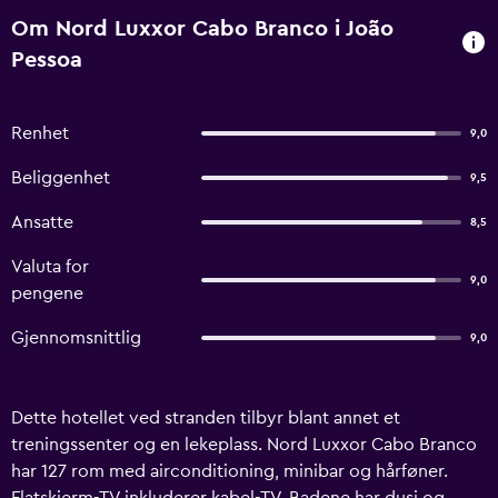
Om Nord Luxxor Cabo Branco i João
Pessoa
Renhet
9,0
Beliggenhet
9,5
Ansatte
8,5
Valuta for
9,0
pengene
Gjennomsnittlig
9,0
Dette hotellet ved stranden tilbyr blant annet et
treningssenter og en lekeplass. Nord Luxxor Cabo Branco
har 127 rom med airconditioning, minibar og hårføner.