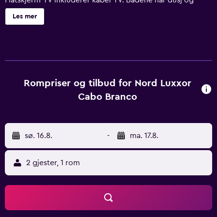
Flatskjerm-TV inkluderer kabel-TV. Badene har dusj og
toalettartikler (inkludert). Dette hotellet i João Pessoa
Les mer
tilbyr kablet internett inkludert i prisen. Rengjøring tilbys
daglig. Fritidsfasiliteter ved dette hotellet er et utendørs
basseng og et treningssenter. Fritidsaktivitetene som er
oppført nedenfor, er tilgjengelige enten på
overnattingsstedet eller i nærområdet. Avgifter kan
tilkomme.
Rompriser og tilbud for Nord Luxxor
Cabo Branco
sø. 16.8.
-
ma. 17.8.
2 gjester, 1 rom