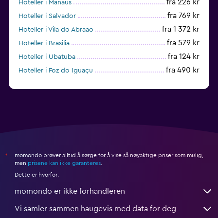
fra 226 kr
Hoteller i Manaus
fra 769 kr
Hoteller i Salvador
fra 1 372 kr
Hoteller i Vila do Abraao
fra 579 kr
Hoteller i Brasilia
fra 124 kr
Hoteller i Ubatuba
fra 490 kr
Hoteller i Foz do Iguaçu
fra 363 kr
Hoteller i Belém
momondo prøver alltid å sørge for å vise så nøyaktige priser som mulig,
*
men
prisene kan ikke garanteres
.
Dette er hvorfor:
momondo er ikke forhandleren
Vi samler sammen haugevis med data for deg