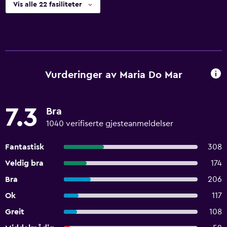
Vis alle 22 fasiliteter
Vurderinger av Maria Do Mar
7.3
Bra
1040 verifiserte gjesteanmeldelser
Fantastisk
308
Veldig bra
174
Bra
206
Ok
117
Greit
108