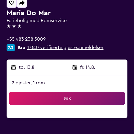
Maria Do Mar
Feriebolig med Romservice
3 stjerner
+55 483 238 3009
Bra
1 040 verifiserte gjesteanmeldelser
7,3
to. 13.8.
-
fr. 14.8.
2 gjester, 1 rom
Søk