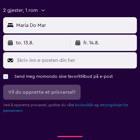
2 gjester, 1 rom
Maria Do Mar
to. 13.8.
fr. 14.8.
Send meg momondo sine favorittilbud på e-post
Vil du opprette et prisvarsel?
Ved å opprette prisvarsel, godtar du våre
bruksvilkår
og
retningslinjer for
personvern.