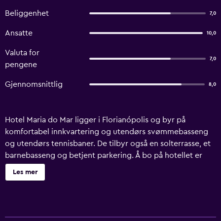
Beliggenhet
7,0
Ansatte
10,0
Valuta for
7,0
pengene
Gjennomsnittlig
8,0
Hotel Maria do Mar ligger i Florianópolis og byr på
komfortabel innkvartering og utendørs svømmebasseng
og utendørs tennisbaner. De tilbyr også en solterrasse, et
barnebasseng og betjent parkering. Å bo på hotellet er
gøy for hele familien, barna vil elske lekeområdet og de
Les mer
voksne kan planlegge utflukter med hjelp fra det vennlige
personellet ved hotellets turistinformasjon. Hotellet tilbyr
en rekke aktiviteter for de som er glad i naturen, som for
eksempel ridning og fotturer. Alle de komfortable