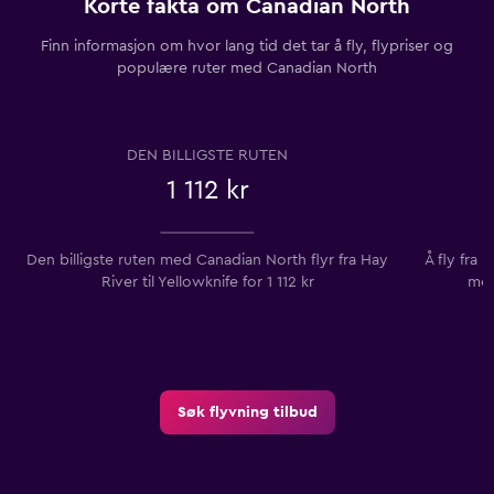
Korte fakta om Canadian North
Finn informasjon om hvor lang tid det tar å fly, flypriser og
populære ruter med Canadian North
DEN BILLIGSTE RUTEN
1 112 kr
Den billigste ruten med Canadian North flyr fra Hay
Å fly fra 
River til Yellowknife for 1 112 kr
mes
Søk flyvning tilbud