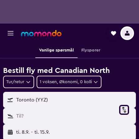
Vanlige spørsmål
Flysporer
Bestill fly med Canadian North
Tur/retur
1 voksen, Økonomi, 0 kolli
Toronto (YYZ)
Til?
ti. 8.9.
-
ti. 15.9.