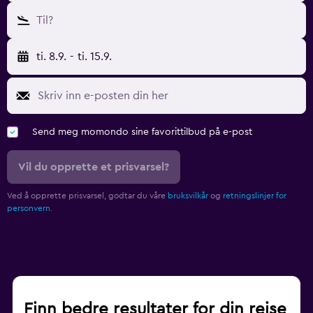
Til?
ti. 8.9.
-
ti. 15.9.
Send meg momondo sine favorittilbud på e-post
Vil du opprette et prisvarsel?
Ved å opprette prisvarsel, godtar du våre
bruksvilkår
og
retningslinjer for
personvern.
Finn bedre resultater for din reise