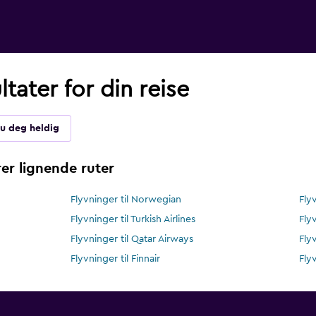
tater for din reise
du deg heldig
er lignende ruter
Flyvninger til Norwegian
Fly
Flyvninger til Turkish Airlines
Fly
Flyvninger til Qatar Airways
Flyv
Flyvninger til Finnair
Fly