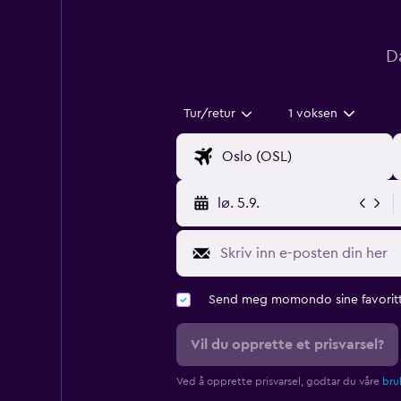
D
Tur/retur
1 voksen
lø. 5.9.
Send meg momondo sine favoritt
Vil du opprette et prisvarsel?
Ved å opprette prisvarsel, godtar du våre
bruk