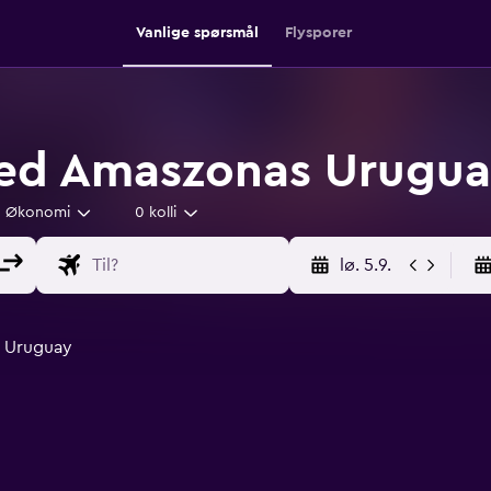
Vanlige spørsmål
Flysporer
 med Amaszonas Urugu
Økonomi
0 kolli
lø. 5.9.
s Uruguay