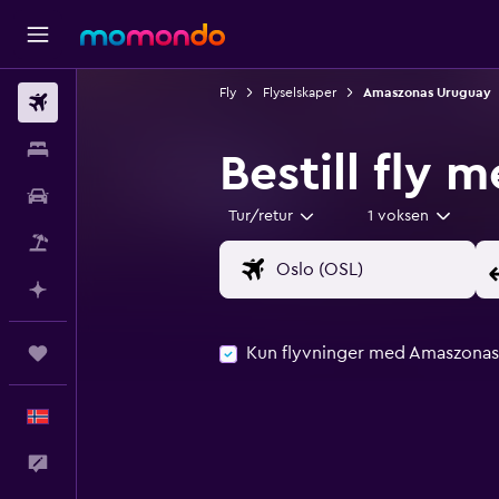
Fly
Flyselskaper
Amaszonas Uruguay
Fly
Overnattinger
Bestill fly
Bil
Tur/retur
1 voksen
Pakkereiser
Planlegg med AI
Kun flyvninger med Amaszona
Reiser
Norsk
Tilbakemelding