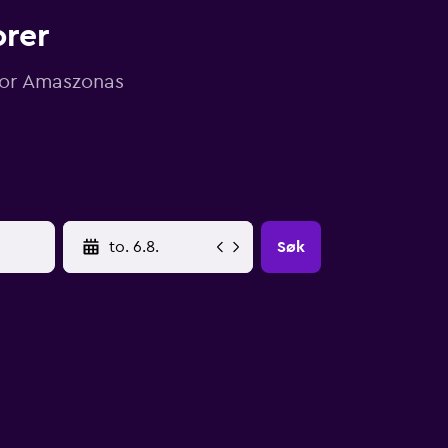
rer
 for Amaszonas
YYYY-MM-DD
Søk