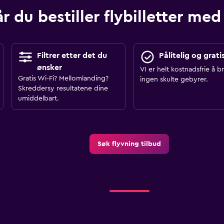
r du bestiller flybilletter 
Filtrer etter det du
Pålitelig og grati
ønsker
VI er helt kostnadsfrie å b
Gratis Wi-Fi? Mellomlanding?
ingen skulte gebyrer.
Skreddersy resultatene dine
umiddelbart.
Søk flyvning tilbud