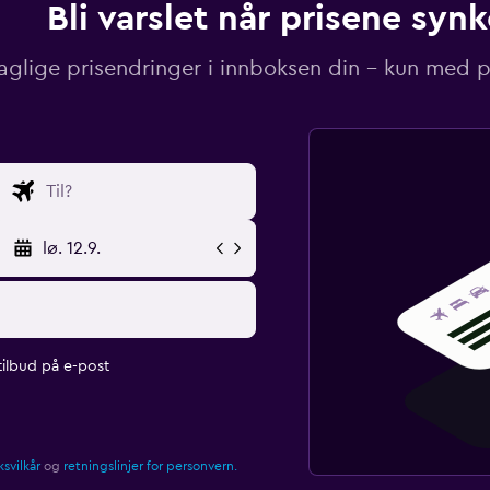
Bli varslet når prisene synk
aglige prisendringer i innboksen din – kun med pr
lø. 12.9.
ilbud på e-post
svilkår
og
retningslinjer for personvern.