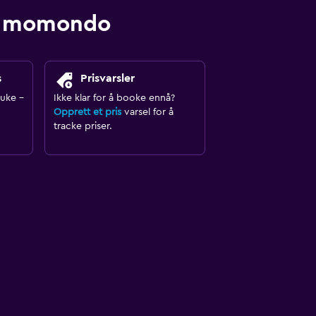
med momondo
s
Prisvarsler
ruke -
Ikke klar for å booke ennå?
Opprett et pris
varsel for å
tracke priser.