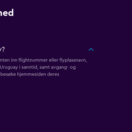
med
y?
enten inn flightnummer eller flyplassnavn,
 Uruguay i sanntid, samt avgang- og
r besøke hjemmesiden deres