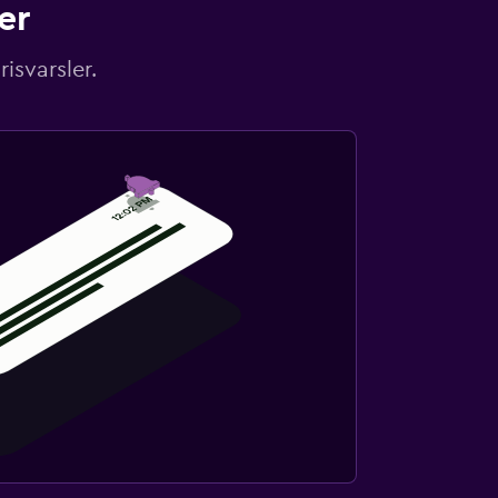
er
isvarsler.