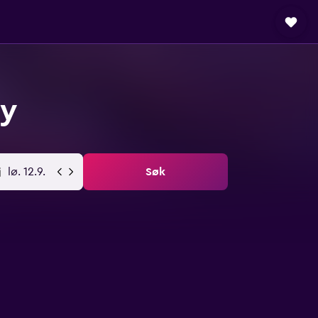
ay
lø. 12.9.
Søk