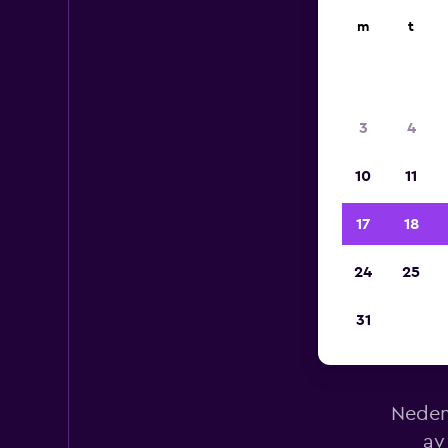
m
t
3
4
10
11
17
18
24
25
31
Lei
Nedenf
av