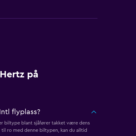
 Hertz på
tl flyplass?
ær biltype blant sjåfører takket være dens
til ro med denne biltypen, kan du alltid