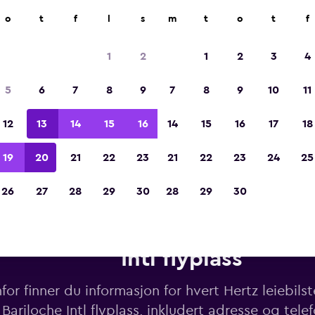
o
t
f
l
s
m
t
o
t
f
Kåret til vinneren av Europas beste reiseap
2023
1
2
1
2
3
4
5
6
7
8
9
7
8
9
10
11
12
13
14
15
16
14
15
16
17
18
19
20
21
22
23
21
22
23
24
25
26
27
28
29
30
28
29
30
ebiler fra Hertz i nærheten av 
Intl flyplass
or finner du informasjon for hvert Hertz leiebils
 Bariloche Intl flyplass, inkludert adresse og te