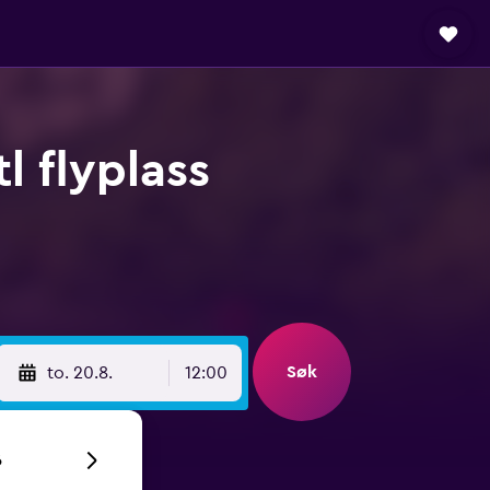
l flyplass
Søk
to. 20.8.
12:00
6