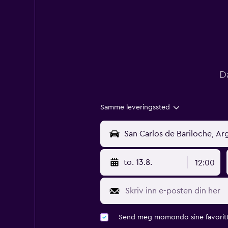
D
Samme leveringssted
to. 13.8.
12:00
Send meg momondo sine favoritt