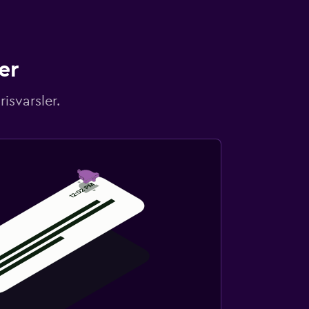
er
isvarsler.