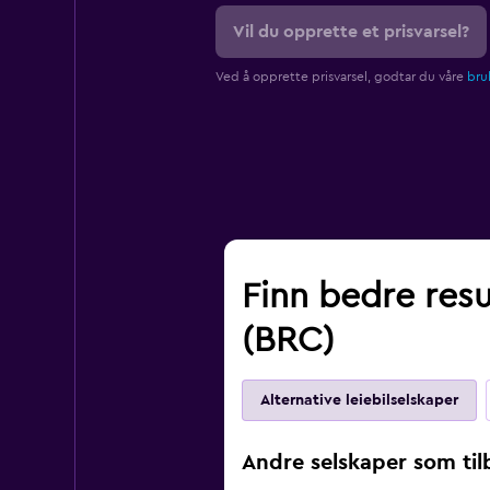
Vil du opprette et prisvarsel?
Ved å opprette prisvarsel, godtar du våre
bruk
Finn bedre resul
(BRC)
Alternative leiebilselskaper
Andre selskaper som tilby