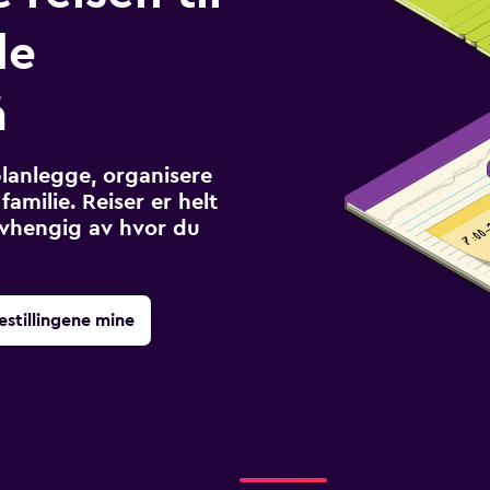
de
å
planlegge, organisere
familie. Reiser er helt
avhengig av hvor du
estillingene mine