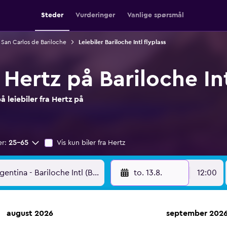
Steder
Vurderinger
Vanlige spørsmål
i San Carlos de Bariloche
Leiebiler Bariloche Intl flyplass
a Hertz på Bariloche Int
 leiebiler fra Hertz på
er:
25–65
Vis kun biler fra Hertz
to. 13.8.
12:00
august 2026
september 202