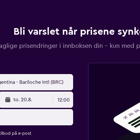
Bli varslet når prisene synk
aglige prisendringer i innboksen din – kun med pr
to. 20.8.
12:00
ilbud på e-post