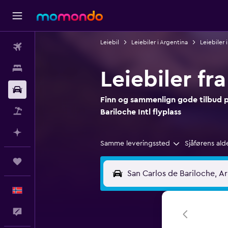
Leiebil
Leiebiler i Argentina
Leiebiler 
Fly
Overnattinger
Leiebiler fr
Bil
Finn og sammenlign gode tilbud på
Pakkereiser
Bariloche Intl flyplass
Planlegg med AI
Samme leveringssted
Sjåførens ald
Reiser
Norsk
Tilbakemelding