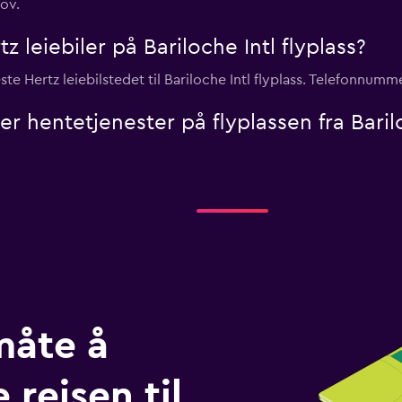
ov.
z leiebiler på Bariloche Intl flyplass?
te Hertz leiebilstedet til Bariloche Intl flyplass. Telefonnumm
ller hentetjenester på flyplassen fra Baril
måte å
 reisen til