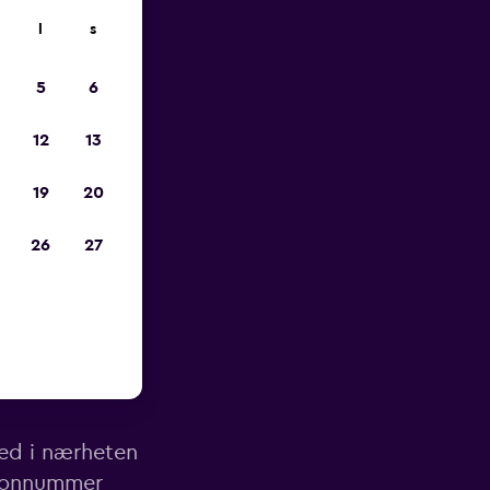
l
s
p
5
6
12
13
19
20
26
27
Bariloche
ted i nærheten
lefonnummer