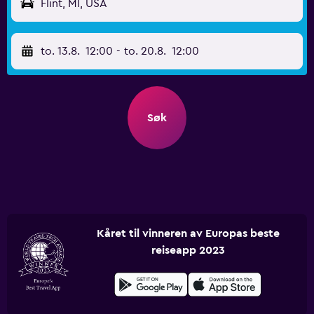
Flint, MI, USA
to. 13.8.
12:00
-
to. 20.8.
12:00
Søk
Kåret til vinneren av Europas beste
reiseapp 2023