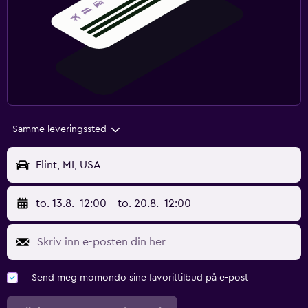
Samme leveringssted
Flint, MI, USA
to. 13.8.
12:00
-
to. 20.8.
12:00
Send meg momondo sine favorittilbud på e-post