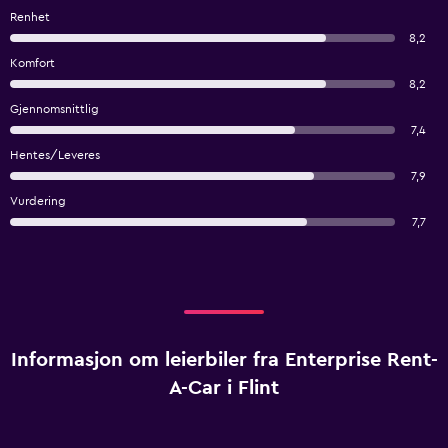
Renhet
8,2
Komfort
8,2
Gjennomsnittlig
7,4
Hentes/Leveres
7,9
Vurdering
7,7
Informasjon om leierbiler fra Enterprise Rent-
A-Car i Flint