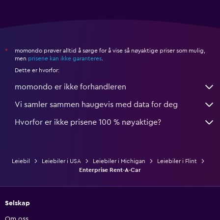
momondo prøver alltid å sørge for å vise så nøyaktige priser som mulig,
*
men
prisene kan ikke garanteres
.
Dette er hvorfor:
momondo er ikke forhandleren
Vi samler sammen haugevis med data for deg
Hvorfor er ikke prisene 100 % nøyaktige?
Leiebil
Leiebiler i USA
Leiebiler i Michigan
Leiebiler i Flint
Enterprise Rent-A-Car
Selskap
Om oss