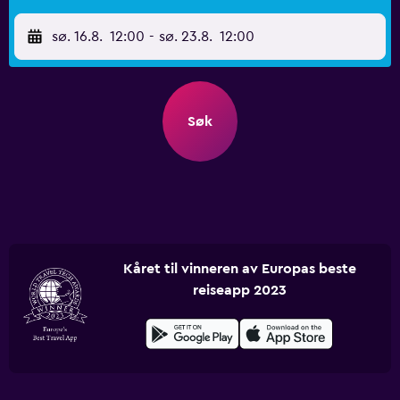
sø. 16.8.
12:00
-
sø. 23.8.
12:00
Søk
Kåret til vinneren av Europas beste
reiseapp 2023