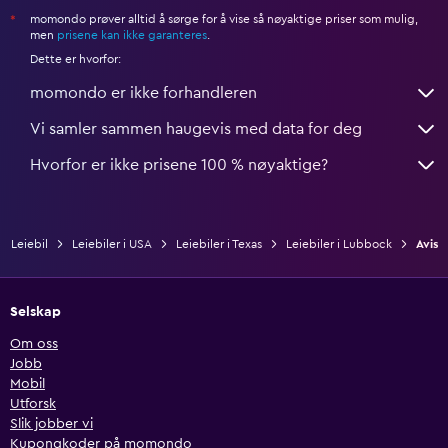
momondo prøver alltid å sørge for å vise så nøyaktige priser som mulig,
*
men
prisene kan ikke garanteres
.
Dette er hvorfor:
momondo er ikke forhandleren
Vi samler sammen haugevis med data for deg
Hvorfor er ikke prisene 100 % nøyaktige?
Leiebil
Leiebiler i USA
Leiebiler i Texas
Leiebiler i Lubbock
Avis
Selskap
Om oss
Jobb
Mobil
Utforsk
Slik jobber vi
Kupongkoder på momondo