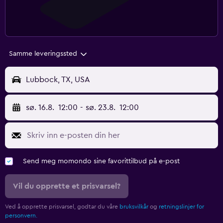
Samme leveringssted
Lubbock, TX, USA
sø. 16.8.
12:00
-
sø. 23.8.
12:00
Send meg momondo sine favorittilbud på e-post
Vil du opprette et prisvarsel?
Ved å opprette prisvarsel, godtar du våre
bruksvilkår
og
retningslinjer for
personvern.