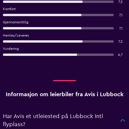
7,2
Komfort
7,1
Gjennomsnittlig
7,1
Hentes/Leveres
7,2
Vurdering
6,7
Informasjon om leierbiler fra Avis i Lubbock
Har Avis et utleiested på Lubbock Intl
flyplass?