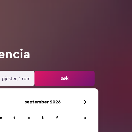
lencia
Søk
 gjester, 1 rom
september 2026
m
t
o
t
f
l
s