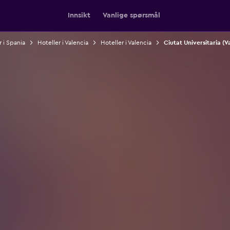
Innsikt
Vanlige spørsmål
r i Spania
Hoteller i Valencia
Hoteller i Valencia
Ciutat Universitaria (V