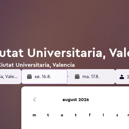
iutat Universitaria, Va
Ciutat Universitaria, Valencia
sø. 16.8.
-
ma. 17.8.
2
august 2026
m
t
o
t
f
l
s