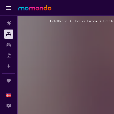
Hotelltilbud
Hoteller i Europa
Hotelle
Fly
Overnattinger
Bil
Pakkereiser
Planlegg med AI
Reiser
Norsk
Tilbakemelding