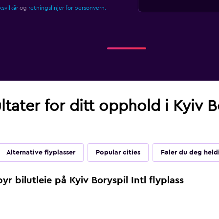
svilkår
og
retningslinjer for personvern.
tater for ditt opphold i Kyiv Bo
Alternative flyplasser
Popular cities
Føler du deg held
r bilutleie på Kyiv Boryspil Intl flyplass