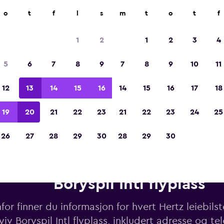
o
t
f
l
s
m
t
o
t
f
Kåret til vinneren av Europas beste reiseap
2023
1
2
1
2
3
4
5
6
7
8
9
7
8
9
10
11
12
13
14
15
16
14
15
16
17
18
19
20
21
22
23
21
22
23
24
25
26
27
28
29
30
28
29
30
eiebiler fra Hertz i nærheten 
Boryspil Intl flyplass
or finner du informasjon for hvert Hertz leiebils
yiv Boryspil Intl flyplass, inkludert adresse og 