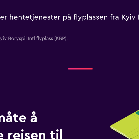
ler hentetjenester på flyplassen fra Kyiv B
yiv Boryspil Intl flyplass (KBP).
måte å
 reisen til