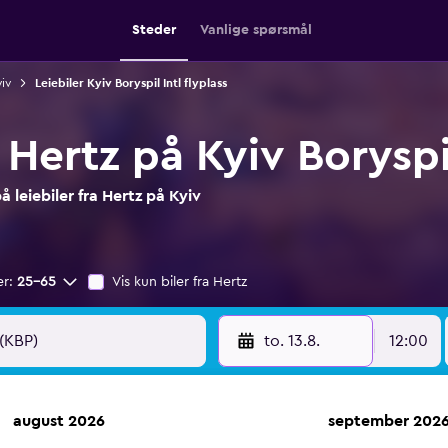
Steder
Vanlige spørsmål
yiv
Leiebiler Kyiv Boryspil Intl flyplass
 Hertz på Kyiv Boryspil
 leiebiler fra Hertz på Kyiv
er:
25–65
Vis kun biler fra Hertz
to. 13.8.
12:00
august 2026
september 202