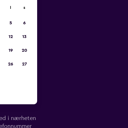
l
s
p
5
6
12
13
19
20
26
27
av Kyiv
ted i nærheten
telefonnummer