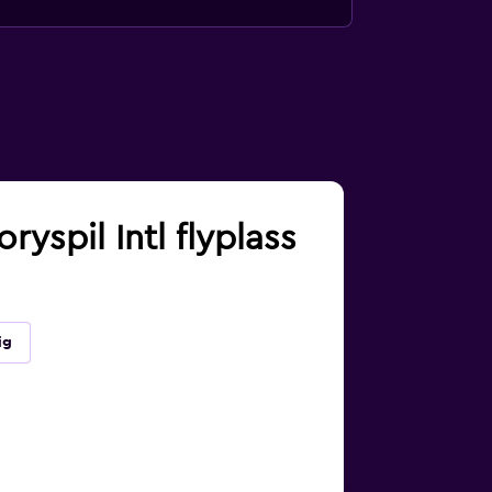
ryspil Intl flyplass
ig