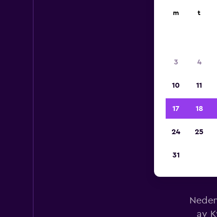
m
t
3
4
10
11
17
18
24
25
31
L
Nedenf
av K