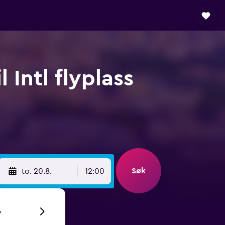
 Intl flyplass
Søk
to. 20.8.
12:00
6