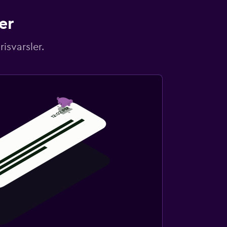
er
isvarsler.