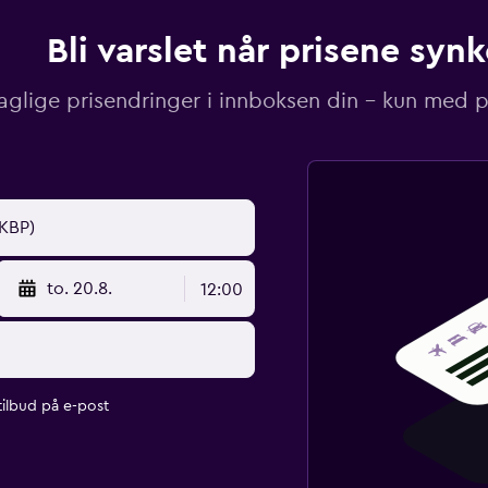
Bli varslet når prisene synk
aglige prisendringer i innboksen din – kun med pr
to. 20.8.
12:00
ilbud på e-post