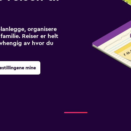
planlegge, organisere
familie. Reiser er helt
avhengig av hvor du
estillingene mine