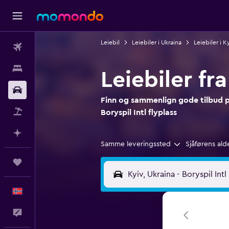
Leiebil
Leiebiler i Ukraina
Leiebiler i K
Fly
Overnattinger
Leiebiler fra
Bil
Finn og sammenlign gode tilbud på
Pakkereiser
Boryspil Intl flyplass
Planlegg med AI
Samme leveringssted
Sjåførens ald
Reiser
Norsk
Tilbakemelding