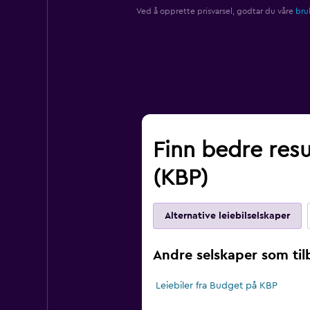
Ved å opprette prisvarsel, godtar du våre
bruk
Finn bedre resul
(KBP)
Alternative leiebilselskaper
Andre selskaper som tilby
Leiebiler fra Budget på KBP