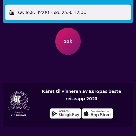
sø. 16.8.
12:00
-
sø. 23.8.
12:00
Søk
Kåret til vinneren av Europas beste
reiseapp 2023