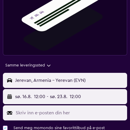
Samme leveringssted
Jerevan, Armenia - Yerevan (EVN)
sø. 16.8.
12:00
-
sø. 23.8.
12:00
Send meg momondo sine favorittilbud på e-post