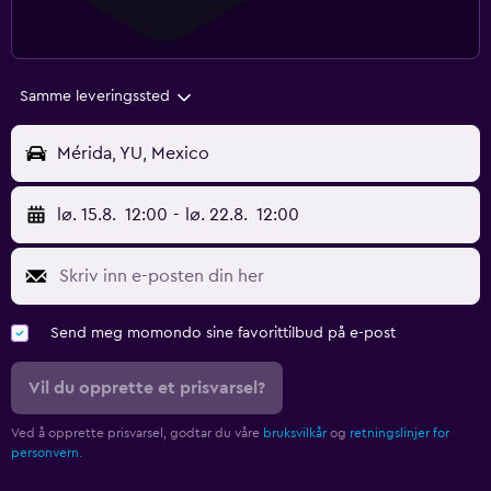
Samme leveringssted
Mérida, YU, Mexico
lø. 15.8.
12:00
-
lø. 22.8.
12:00
Send meg momondo sine favorittilbud på e-post
Vil du opprette et prisvarsel?
Ved å opprette prisvarsel, godtar du våre
bruksvilkår
og
retningslinjer for
personvern.