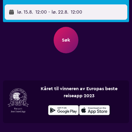
lø. 15.8.
12:00
-
lø. 22.8.
12:00
Søk
Kåret til vinneren av Europas beste
reiseapp 2023