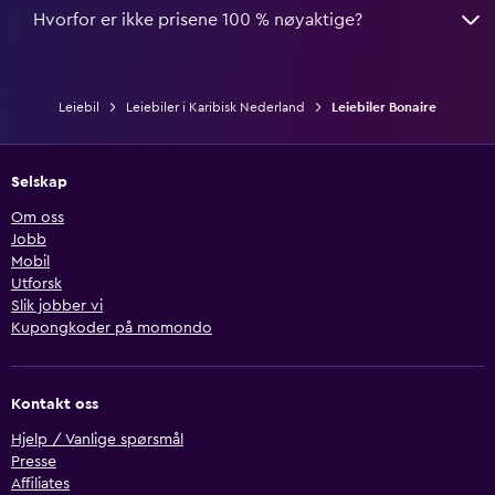
Hvorfor er ikke prisene 100 % nøyaktige?
Leiebil
Leiebiler i Karibisk Nederland
Leiebiler Bonaire
Selskap
Om oss
Jobb
Mobil
Utforsk
Slik jobber vi
Kupongkoder på momondo
Kontakt oss
Hjelp / Vanlige spørsmål
Presse
Affiliates