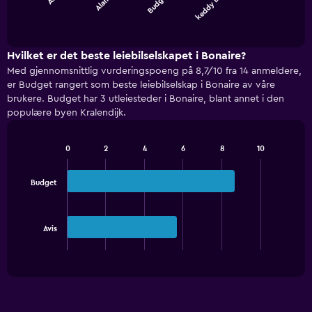
Alamo
Budget
keddy b…
chart
End
of
has
interactive
1
chart
X
Hvilket er det beste leiebilselskapet i Bonaire?
axis
Med gjennomsnittlig vurderingspoeng på 8,7/10 fra 14 anmeldere,
displaying
er Budget rangert som beste leiebilselskap i Bonaire av våre
categories.
brukere. Budget har 3 utleiesteder i Bonaire, blant annet i den
Range:
populære byen Kralendijk.
4
categories.
The
0
2
4
6
8
10
Bar
chart
Chart
graphic.
chart
has
with
Budget
1
2
Y
bars.
axis
displaying
The
Avis
values.
chart
End
Range:
of
has
interactive
0
1
chart
to
X
360.
axis
displaying