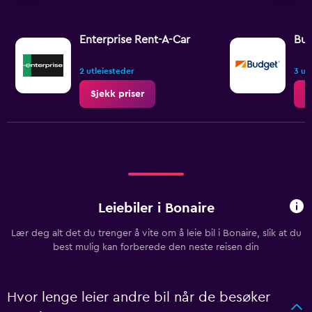
Enterprise Rent-A-Car
Bu
2 utleiesteder
3 ut
Sjekk priser
S
Leiebiler i Bonaire
Lær deg alt det du trenger å vite om å leie bil i Bonaire, slik at du
best mulig kan forberede den neste reisen din
Hvor lenge leier andre bil når de besøker