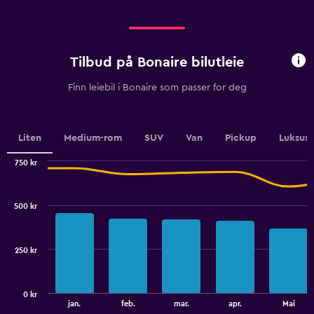
categories.
Range:
2
categories.
Tilbud på Bonaire bilutleie
The
chart
Finn leiebil i Bonaire som passer for deg
has
1
Y
axis
Liten
Medium-rom
SUV
Van
Pickup
Luksus
displaying
values.
750 kr
Range:
Combination
Chart
0
graphic.
chart
to
with
500 kr
2
100.
data
series.
250 kr
The
chart
has
0 kr
1
End
jan.
feb.
mar.
apr.
Mai
of
X