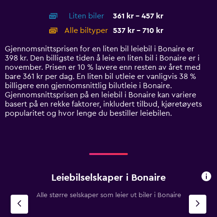
interactive
axis
chart
Liten biler
361 kr - 457 kr
displaying
categories.
Alle biltyper
537 kr - 710 kr
Range:
14
Gjennomsnittsprisen for en liten bil leiebil i Bonaire er
categories.
398 kr. Den billigste tiden å leie en liten bil i Bonaire er i
The
november. Prisen er 10 % lavere enn resten av året med
chart
bare 361 kr per dag. En liten bil utleie er vanligvis 38 %
has
billigere enn gjennomsnittlig bilutleie i Bonaire.
1
Gjennomsnittsprisen på en leiebil i Bonaire kan variere
Y
basert på en rekke faktorer, inkludert tilbud, kjøretøyets
axis
popularitet og hvor lenge du bestiller leiebilen.
displaying
values.
Range:
0
to
750.
Leiebilselskaper i Bonaire
Alle større selskaper som leier ut biler i Bonaire