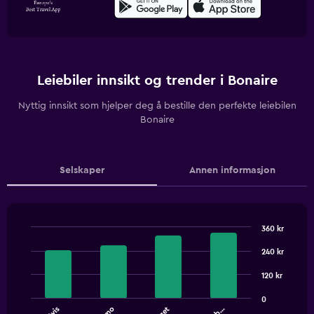
Leiebiler innsikt og trender i Bonaire
Nyttig innsikt som hjelper deg å bestille den perfekte leiebilen
Bonaire
Selskaper
Annen informasjon
360 kr
Bar
Chart
graphic.
chart
240 kr
with
4
120 kr
bars.
0
Avis
The