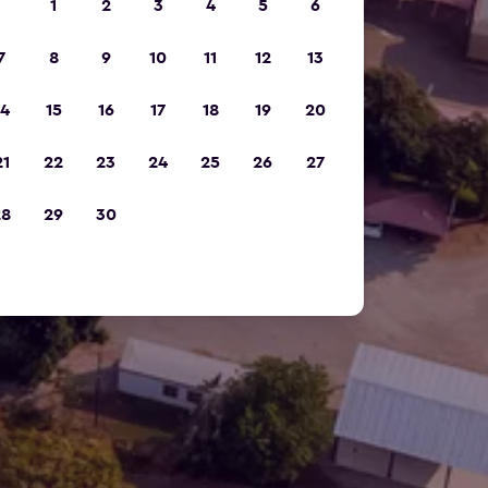
1
2
3
4
5
6
7
8
9
10
11
12
13
14
15
16
17
18
19
20
21
22
23
24
25
26
27
28
29
30