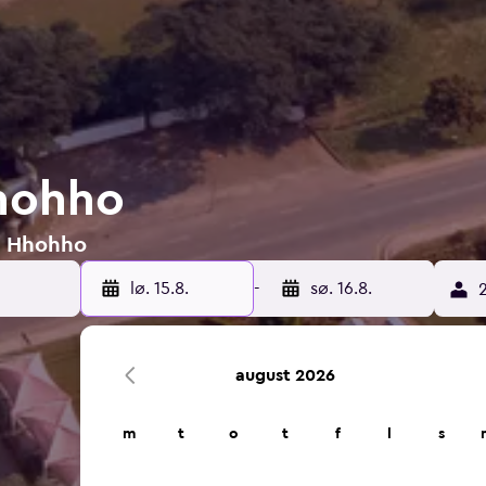
Hhohho
 i Hhohho
lø. 15.8.
-
sø. 16.8.
2
august 2026
m
t
o
t
f
l
s