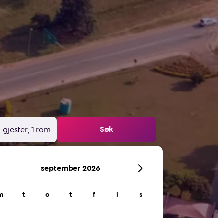
Søk
 gjester, 1 rom
september 2026
m
t
o
t
f
l
s