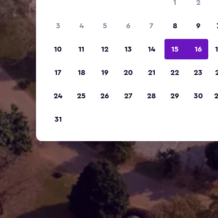
1
2
3
4
5
6
7
8
9
10
11
12
13
14
15
16
17
18
19
20
21
22
23
24
25
26
27
28
29
30
31