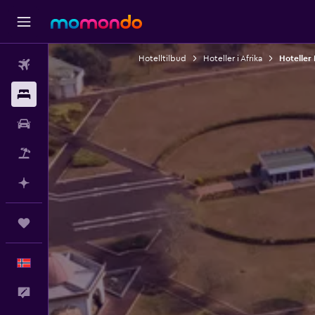
Hotelltilbud
Hoteller i Afrika
Hoteller
Fly
Overnattinger
Bil
Pakkereiser
Planlegg med AI
Reiser
Norsk
Tilbakemelding