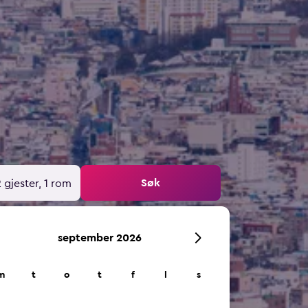
Søk
 gjester, 1 rom
september 2026
m
t
o
t
f
l
s