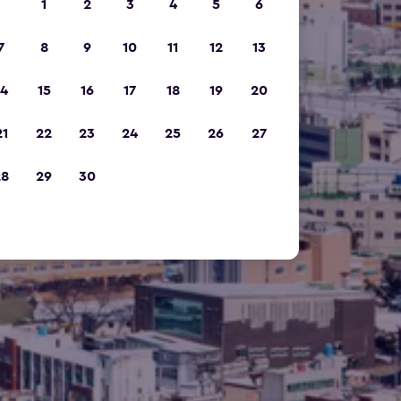
1
2
3
4
5
6
7
8
9
10
11
12
13
14
15
16
17
18
19
20
21
22
23
24
25
26
27
28
29
30