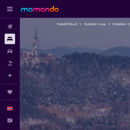
Hotelltilbud
Hoteller i Asia
Hoteller i 
Fly
Overnattinger
Bil
Pakkereiser
Planlegg med AI
Reiser
Norsk
Tilbakemelding