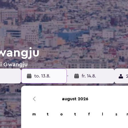
Gwangju
r i Gwangju
to. 13.8.
-
fr. 14.8.
2
august 2026
m
t
o
t
f
l
s