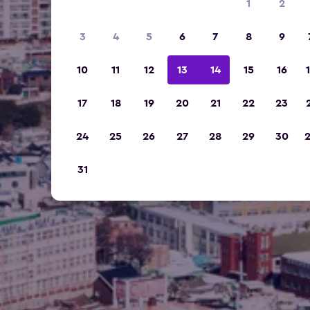
1
2
3
4
5
6
7
8
9
10
11
12
13
14
15
16
17
18
19
20
21
22
23
24
25
26
27
28
29
30
31