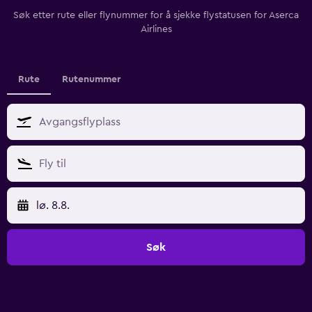
Søk etter rute eller flynummer for å sjekke flystatusen for Aserca
Airlines
Rute
Rutenummer
lø. 8.8.
Søk