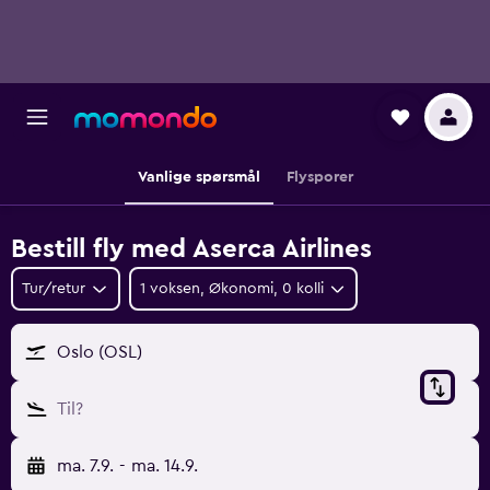
Vanlige spørsmål
Flysporer
Bestill fly med Aserca Airlines
Tur/retur
1 voksen, Økonomi, 0 kolli
Oslo (OSL)
Til?
ma. 7.9.
-
ma. 14.9.