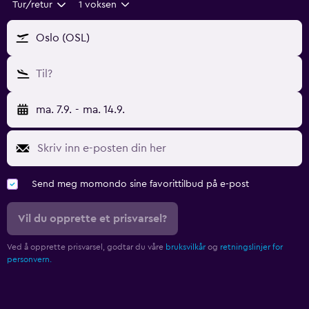
Tur/retur
1 voksen
Oslo (OSL)
Til?
ma. 7.9.
-
ma. 14.9.
Send meg momondo sine favorittilbud på e-post
Vil du opprette et prisvarsel?
Ved å opprette prisvarsel, godtar du våre
bruksvilkår
og
retningslinjer for
personvern.