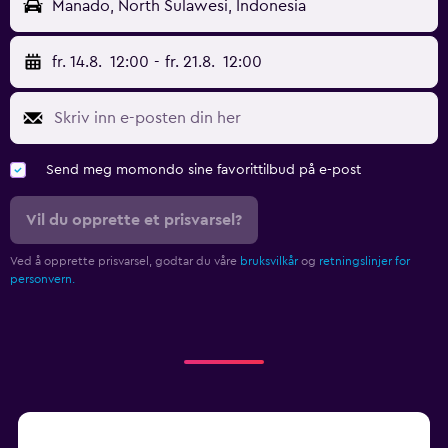
Manado, North Sulawesi, Indonesia
fr. 14.8.
12:00
-
fr. 21.8.
12:00
Send meg momondo sine favorittilbud på e-post
Vil du opprette et prisvarsel?
Ved å opprette prisvarsel, godtar du våre
bruksvilkår
og
retningslinjer for
personvern.