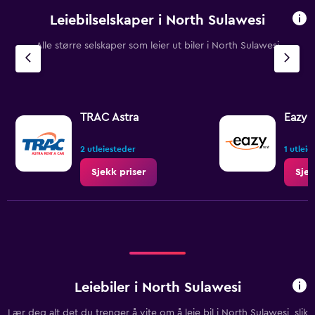
Leiebilselskaper i North Sulawesi
Alle større selskaper som leier ut biler i North Sulawesi
TRAC Astra
Eazyr
2 utleiesteder
1 utleie
Sjekk priser
Sjek
Leiebiler i North Sulawesi
Lær deg alt det du trenger å vite om å leie bil i North Sulawesi, slik