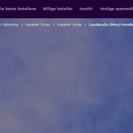
De beste hotellene
Billige hoteller
Innsikt
Vanlige spørsmål
 i Østerrike
Hoteller i Wien
Hoteller i Wien
Landstraße (Wien) Hotelle