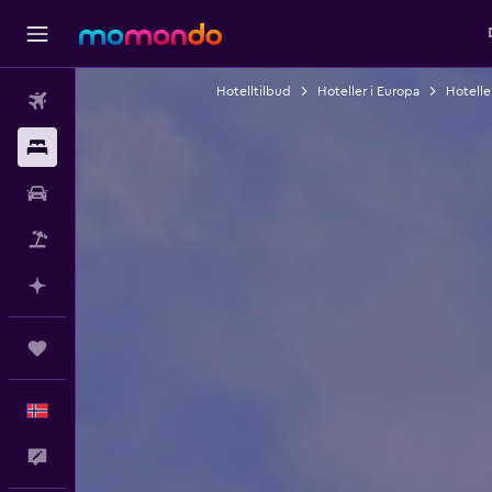
Hotelltilbud
Hoteller i Europa
Hoteller
Fly
Overnattinger
Bil
Pakkereiser
Planlegg med AI
Reiser
Norsk
Tilbakemelding