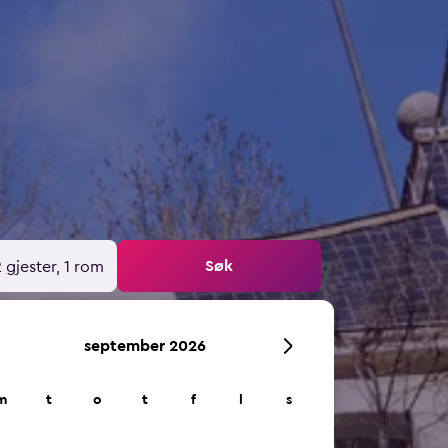
Søk
 gjester, 1 rom
september 2026
m
t
o
t
f
l
s