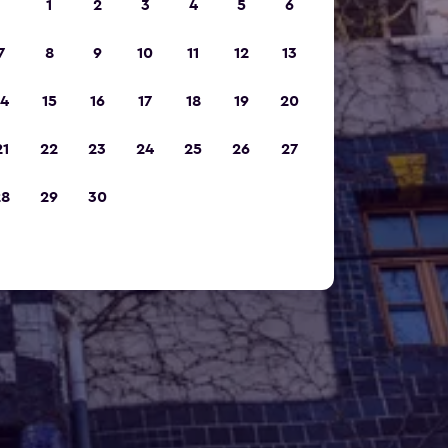
1
2
3
4
5
6
7
8
9
10
11
12
13
14
15
16
17
18
19
20
21
22
23
24
25
26
27
28
29
30