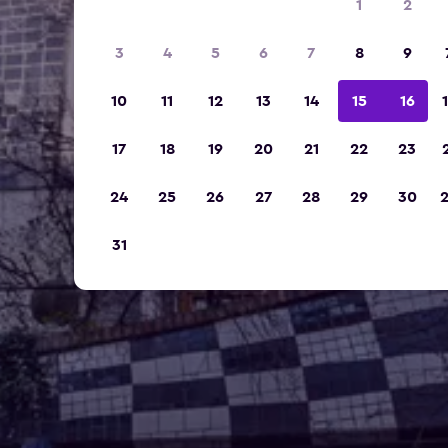
1
2
3
4
5
6
7
8
9
10
11
12
13
14
15
16
17
18
19
20
21
22
23
24
25
26
27
28
29
30
31