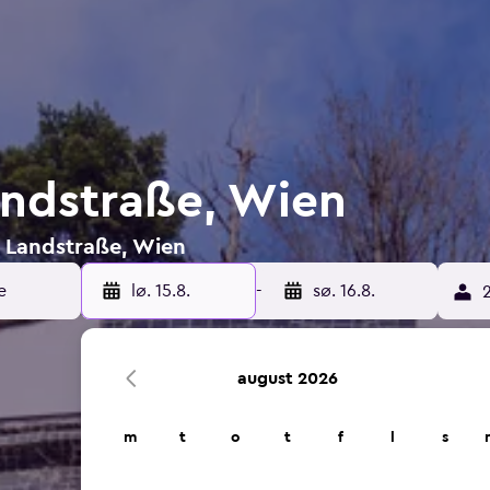
Landstraße, Wien
 i Landstraße, Wien
lø. 15.8.
-
sø. 16.8.
2
august 2026
m
t
o
t
f
l
s